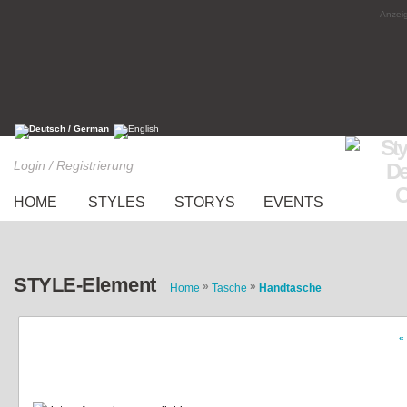
Anzeig
Login / Registrierung
HOME
STYLES
STORYS
EVENTS
STYLE-Element
»
»
Home
Tasche
Handtasche
«
clutch