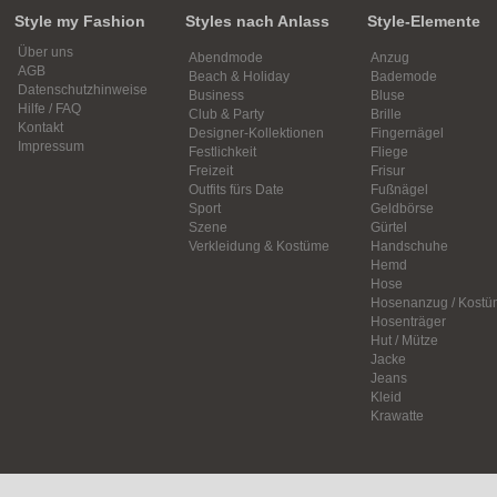
Style my Fashion
Styles nach Anlass
Style-Elemente
Über uns
Abendmode
Anzug
AGB
Beach & Holiday
Bademode
Datenschutzhinweise
Business
Bluse
Hilfe / FAQ
Club & Party
Brille
Kontakt
Designer-Kollektionen
Fingernägel
Impressum
Festlichkeit
Fliege
Freizeit
Frisur
Outfits fürs Date
Fußnägel
Sport
Geldbörse
Szene
Gürtel
Verkleidung & Kostüme
Handschuhe
Hemd
Hose
Hosenanzug / Kostü
Hosenträger
Hut / Mütze
Jacke
Jeans
Kleid
Krawatte