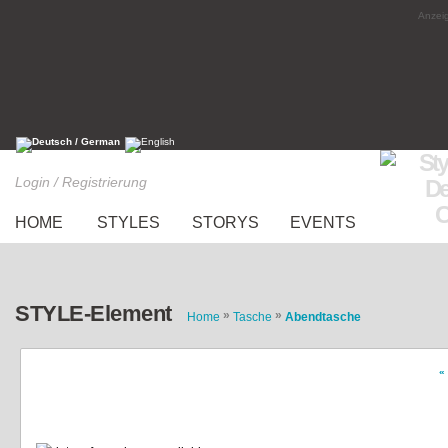
Anzeig
Login / Registrierung
HOME
STYLES
STORYS
EVENTS
STYLE-Element
»
»
Home
Tasche
Abendtasche
«
Clutch mit Fransen