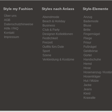
Style my Fashion
Styles nach Anlass
Style-Elemente
Über uns
Abendmode
Anzug
AGB
Beach & Holiday
Bademode
Datenschutzhinweise
Business
Bluse
Hilfe / FAQ
Club & Party
Brille
Kontakt
Designer-Kollektionen
Fingernägel
Impressum
Festlichkeit
Fliege
Freizeit
Frisur
Outfits fürs Date
Fußnägel
Sport
Geldbörse
Szene
Gürtel
Verkleidung & Kostüme
Handschuhe
Hemd
Hose
Hosenanzug / Kostü
Hosenträger
Hut / Mütze
Jacke
Jeans
Kleid
Krawatte