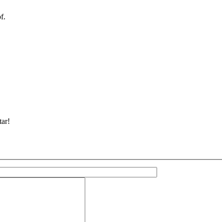
f.
ar!