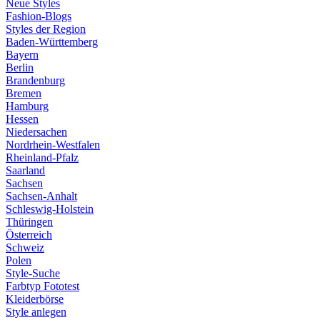
Neue Styles
Fashion-Blogs
Styles der Region
Baden-Württemberg
Bayern
Berlin
Brandenburg
Bremen
Hamburg
Hessen
Niedersachen
Nordrhein-Westfalen
Rheinland-Pfalz
Saarland
Sachsen
Sachsen-Anhalt
Schleswig-Holstein
Thüringen
Österreich
Schweiz
Polen
Style-Suche
Farbtyp Fototest
Kleiderbörse
Style anlegen