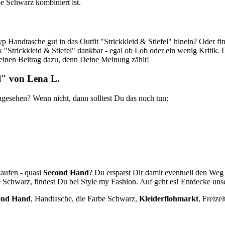
e Schwarz kombiniert ist.
Handtasche gut in das Outfit "Strickkleid & Stiefel" hinein? Oder fin
"Strickkleid & Stiefel" dankbar - egal ob Lob oder ein wenig Kritik. 
Deinen Beitrag dazu, denn Deine Meinung zählt!
el" von Lena L.
ngesehen? Wenn nicht, dann solltest Du das noch tun:
kaufen - quasi
Second Hand
? Du ersparst Dir damit eventuell den Weg
Schwarz, findest Du bei Style my Fashion. Auf geht es! Entdecke unse
ond Hand
, Handtasche, die Farbe Schwarz,
Kleiderflohmarkt
,
Freizei