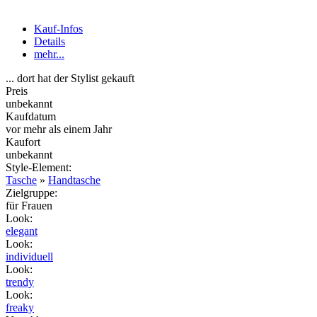
Kauf-Infos
Details
mehr...
... dort hat der Stylist gekauft
Preis
unbekannt
Kaufdatum
vor mehr als einem Jahr
Kaufort
unbekannt
Style-Element
:
Tasche
»
Handtasche
Zielgruppe
:
für Frauen
Look
:
elegant
Look
:
individuell
Look
:
trendy
Look
:
freaky