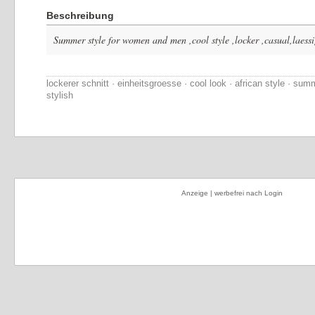
Beschreibung
Summer style for women and men ,cool style ,locker ,casual,laessig
lockerer schnitt · einheitsgroesse · cool look · african style · summ
stylish
Anzeige | werbefrei nach Login