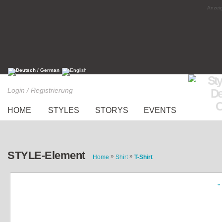
Anzeig
Login / Registrierung
HOME
STYLES
STORYS
EVENTS
STYLE-Element
»
»
Home
Shirt
T-Shirt
«
Dashiki