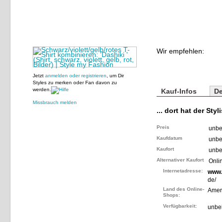
Wir empfehlen:
Jetzt
anmelden oder registrieren
, um Dir
Styles zu merken oder Fan davon zu
werden.
Kauf-Infos
De
Missbrauch melden
... dort hat der Styl
Preis
unbe
Kaufdatum
unbe
Kaufort
unbe
Alternativer Kaufort
Onli
Internetadresse:
www.
de/
Land des Online-
Amer
Shops:
Verfügbarkeit:
unbe