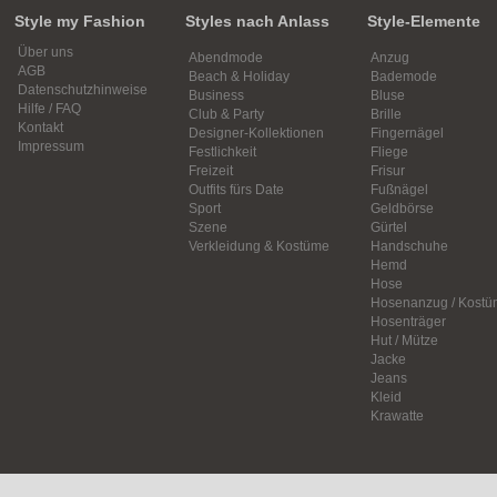
Style my Fashion
Styles nach Anlass
Style-Elemente
Über uns
Abendmode
Anzug
AGB
Beach & Holiday
Bademode
Datenschutzhinweise
Business
Bluse
Hilfe / FAQ
Club & Party
Brille
Kontakt
Designer-Kollektionen
Fingernägel
Impressum
Festlichkeit
Fliege
Freizeit
Frisur
Outfits fürs Date
Fußnägel
Sport
Geldbörse
Szene
Gürtel
Verkleidung & Kostüme
Handschuhe
Hemd
Hose
Hosenanzug / Kostü
Hosenträger
Hut / Mütze
Jacke
Jeans
Kleid
Krawatte