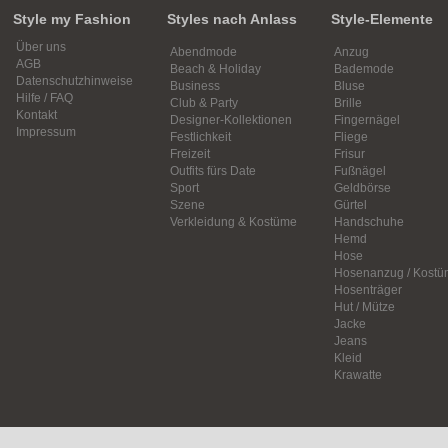
Style my Fashion
Styles nach Anlass
Style-Elemente
Über uns
Abendmode
Anzug
AGB
Beach & Holiday
Bademode
Datenschutzhinweise
Business
Bluse
Hilfe / FAQ
Club & Party
Brille
Kontakt
Designer-Kollektionen
Fingernägel
Impressum
Festlichkeit
Fliege
Freizeit
Frisur
Outfits fürs Date
Fußnägel
Sport
Geldbörse
Szene
Gürtel
Verkleidung & Kostüme
Handschuhe
Hemd
Hose
Hosenanzug / Kostü
Hosenträger
Hut / Mütze
Jacke
Jeans
Kleid
Krawatte