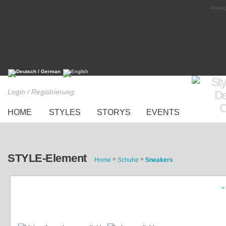
Anzeig
Login / Registrierung
HOME
STYLES
STORYS
EVENTS
STYLE-Element
»
»
Home
Schuhe
Sneakers
«
sneaker