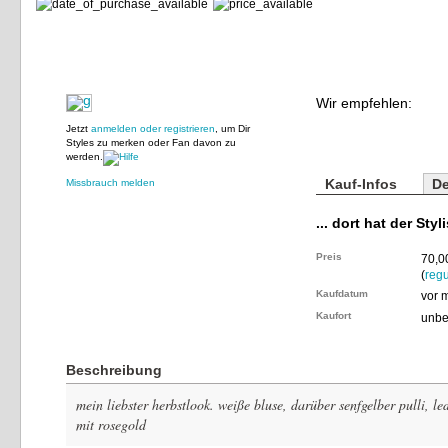
Wir empfehlen:
Jetzt
anmelden oder registrieren
, um Dir
Styles zu merken oder Fan davon zu
werden.
Kauf-Infos
De
Missbrauch melden
... dort hat der Styl
Preis
70,0
(
regu
Kaufdatum
vor 
Kaufort
unbe
Beschreibung
mein liebster herbstlook. weiße bluse, darüber senfgelber pulli, l
mit rosegold