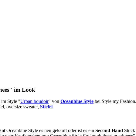
nees"
im Look
im Style "
Urban boudoir
" von
Oceanblue Style
bei Style my Fashion.
el, oversize sweater
,
Stiefel
.
Hat Oceanblue Style es neu gekauft oder ist es ein
Second Hand
Stück?
ein paar Kaufangaben von Oceanblue Style für "oooh these overknees"