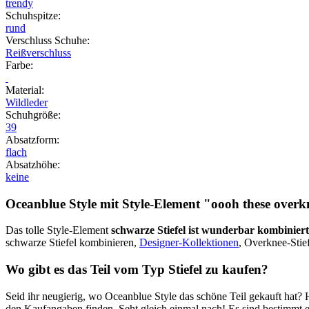
trendy
Schuhspitze
:
rund
Verschluss Schuhe
:
Reißverschluss
Farbe
:
Material
:
Wildleder
Schuhgröße
:
39
Absatzform
:
flach
Absatzhöhe
:
keine
Oceanblue Style mit Style-Element
"oooh these overk
Das tolle Style-Element
schwarze Stiefel ist wunderbar kombiniert
schwarze Stiefel kombinieren,
Designer-Kollektionen
, Overknee-Stief
Wo gibt es das Teil vom Typ Stiefel zu kaufen?
Seid ihr neugierig, wo Oceanblue Style das schöne Teil gekauft hat? 
den Kaufangaben finden. Seht gleich einmal nach! Es sind bestimmt 