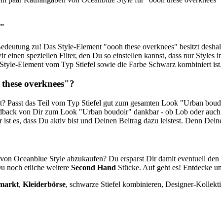
s"
Bedeutung zu! Das Style-Element "oooh these overknees" besitzt desha
ir einen speziellen Filter, den Du so einstellen kannst, dass nur Styl
n Style-Element vom Typ Stiefel sowie die Farbe Schwarz kombiniert ist
 these overknees"?
ut? Passt das Teil vom Typ Stiefel gut zum gesamten Look "Urban boud
edback von Dir zum Look "Urban boudoir" dankbar - ob Lob oder auch e
ist es, dass Du aktiv bist und Deinen Beitrag dazu leistest. Denn Dei
von Oceanblue Style abzukaufen? Du ersparst Dir damit eventuell de
Du noch etliche weitere
Second Hand
Stücke. Auf geht es! Entdecke un
hmarkt
,
Kleiderbörse
, schwarze Stiefel kombinieren,
Designer-Kollekti