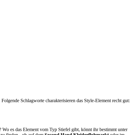
 Folgende Schlagworte charakterisieren das Style-Element recht gut:
 Wo es das Element vom Typ Stiefel gibt, könnt ihr bestimmt unter
 zu finden - ob auf dem
Second Hand
Kleiderflohmarkt
oder im