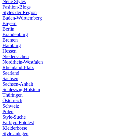
Neue Styles
Fashion-Blogs
Styles der Region
Baden-Württemberg
Bayern
Berlin
Brandenburg
Bremen
Hamburg
Hessen
Niedersachen
Nordrhein-Westfalen
Rheinland-Pfalz
Saarland
Sachsen
Sachsen-Anhalt
Schleswig-Holstein
Thüringen
Österreich
Schweiz
Polen
Style-Suche
Farbtyp Fototest
Kleiderbörse
Style anlegen