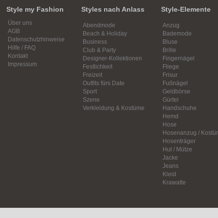
Style my Fashion
Styles nach Anlass
Style-Elemente
Über uns
Abendmode
Anzug
AGB
Beach & Holiday
Bademode
Datenschutzhinweise
Business
Bluse
Hilfe / FAQ
Club & Party
Brille
Kontakt
Designer-Kollektionen
Fingernägel
Impressum
Festlichkeit
Fliege
Freizeit
Frisur
Outfits fürs Date
Fußnägel
Sport
Geldbörse
Szene
Gürtel
Verkleidung & Kostüme
Handschuhe
Hemd
Hose
Hosenanzug / Kostü
Hosenträger
Hut / Mütze
Jacke
Jeans
Kleid
Krawatte