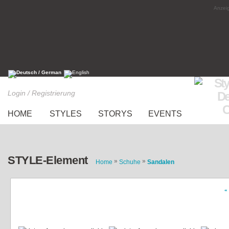
Anzeig
Login / Registrierung
HOME
STYLES
STORYS
EVENTS
STYLE-Element
»
»
Home
Schuhe
Sandalen
«
goldene Riemchensandalen