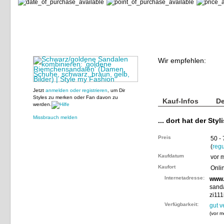
Wir empfehlen:
Jetzt
anmelden oder registrieren
, um Dir
Styles zu merken oder Fan davon zu
Kauf-Infos
De
werden.
Missbrauch melden
... dort hat der Styl
Preis
50 -
(
regu
Kaufdatum
vor 
Kaufort
Onli
Internetadresse:
www.
sand
zi111
Verfügbarkeit:
gut v
(
vor m