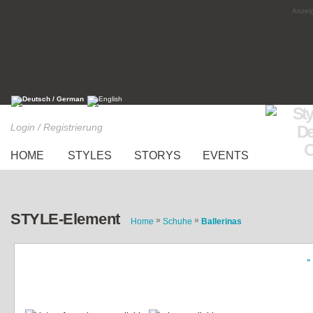
Anzeig
Login / Registrierung
HOME
STYLES
STORYS
EVENTS
STYLE-Element
»
»
Home
Schuhe
Ballerinas
«
Silver pointy flats