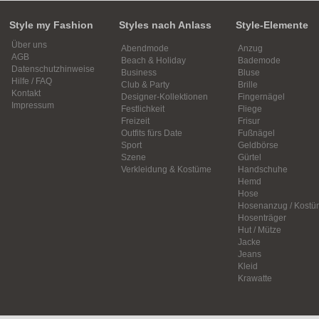
Style my Fashion
Styles nach Anlass
Style-Elemente
Über uns
Abendmode
Anzug
AGB
Beach & Holiday
Bademode
Datenschutzhinweise
Business
Bluse
Hilfe / FAQ
Club & Party
Brille
Kontakt
Designer-Kollektionen
Fingernägel
Impressum
Festlichkeit
Fliege
Freizeit
Frisur
Outfits fürs Date
Fußnägel
Sport
Geldbörse
Szene
Gürtel
Verkleidung & Kostüme
Handschuhe
Hemd
Hose
Hosenanzug / Kostü
Hosenträger
Hut / Mütze
Jacke
Jeans
Kleid
Krawatte