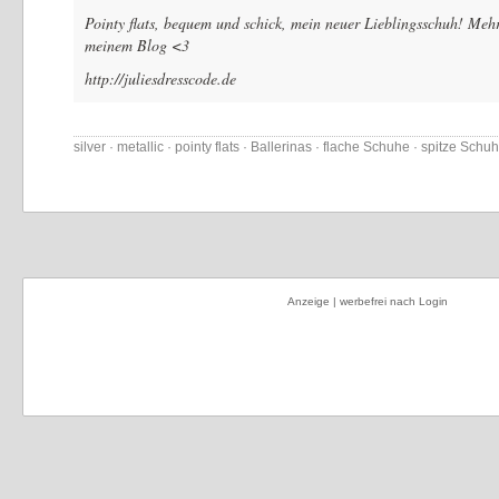
Pointy flats, bequem und schick, mein neuer Lieblingsschuh! Mehr
meinem Blog <3
http://juliesdresscode.de
silver · metallic · pointy flats · Ballerinas · flache Schuhe · spitze Schu
Anzeige | werbefrei nach Login