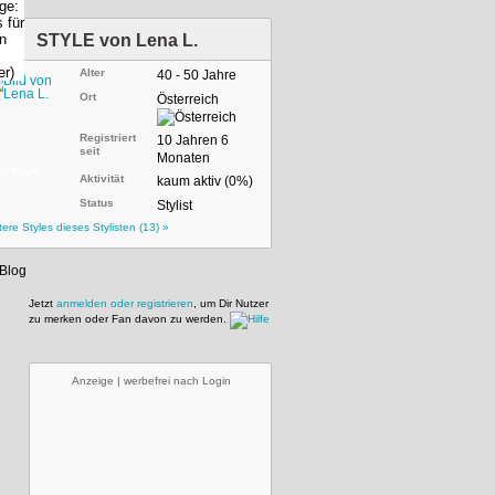
STYLE von
Lena L.
Alter
40 - 50 Jahre
Ort
Österreich
Registriert
10 Jahren 6
seit
Monaten
m Profil
Aktivität
kaum aktiv (0%)
Status
Stylist
tere Styles dieses Stylisten (13) »
Jetzt
anmelden oder registrieren
, um Dir Nutzer
zu merken oder Fan davon zu werden.
Anzeige | werbefrei nach Login