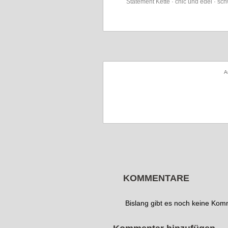
Statement Kette · chic und edel · s
A
KOMMENTARE
Bislang gibt es noch keine Ko