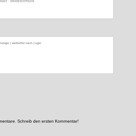
chwarz · Modeschmuck
nzeige | werbefrei nach Login
mmentare. Schreib den ersten Kommentar!