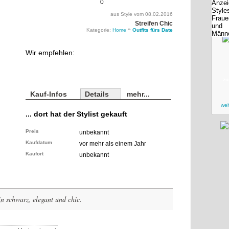
0
aus Style vom 08.02.2016
Streifen Chic
»
Kategorie:
Home
Outfits fürs Date
Wir empfehlen:
zu
Kauf-Infos
Details
mehr...
wei
... dort hat der Stylist gekauft
Preis
unbekannt
Kaufdatum
vor mehr als einem Jahr
Kaufort
unbekannt
n schwarz, elegant und chic.