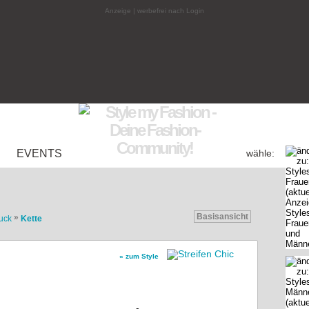
Anzeige | werbefrei nach Login
EVENTS
wähle:
Basisansicht
»
uck
Kette
« zum Style