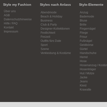
Style my Fashion
Styles nach Anlass
Style-Elemente
Über uns
Abendmode
Anzug
AGB
Beach & Holiday
Bademode
Datenschutzhinweise
Business
Bluse
Hilfe / FAQ
Club & Party
Brille
Kontakt
Designer-Kollektionen
Fingernägel
Impressum
Festlichkeit
Fliege
Freizeit
Frisur
Outfits fürs Date
Fußnägel
Sport
Geldbörse
Szene
Gürtel
Verkleidung & Kostüme
Handschuhe
Hemd
Hose
Hosenanzug / Kostü
Hosenträger
Hut / Mütze
Jacke
Jeans
Kleid
Krawatte