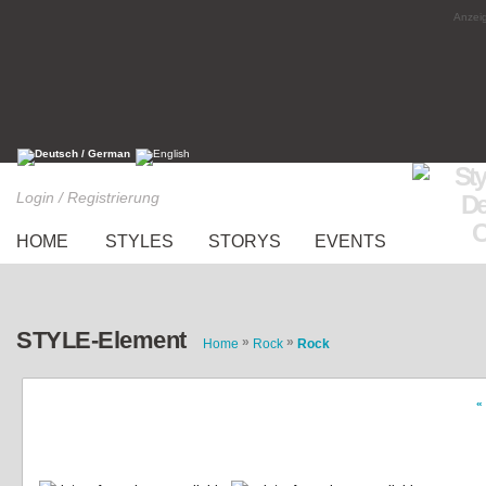
Anzeig
Login / Registrierung
HOME
STYLES
STORYS
EVENTS
STYLE-Element
»
»
Home
Rock
Rock
«
Kurzer, gemusterter Rock