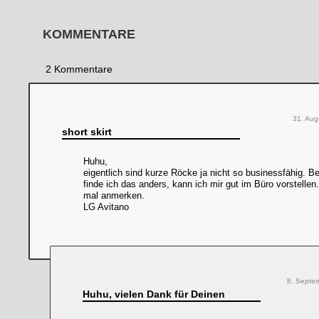
KOMMENTARE
2 Kommentare
31. Aug
short skirt
Huhu,
eigentlich sind kurze Röcke ja nicht so businessfähig. Be
finde ich das anders, kann ich mir gut im Büro vorstellen.
mal anmerken.
LG Avitano
8. Septe
Huhu, vielen Dank für Deinen