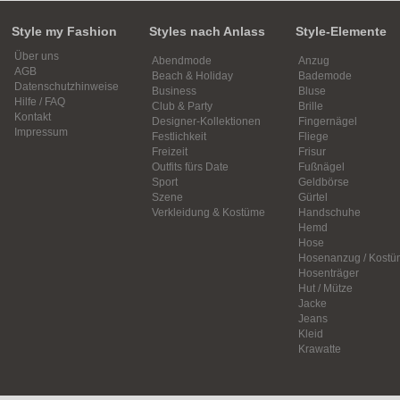
Style my Fashion
Styles nach Anlass
Style-Elemente
Über uns
Abendmode
Anzug
AGB
Beach & Holiday
Bademode
Datenschutzhinweise
Business
Bluse
Hilfe / FAQ
Club & Party
Brille
Kontakt
Designer-Kollektionen
Fingernägel
Impressum
Festlichkeit
Fliege
Freizeit
Frisur
Outfits fürs Date
Fußnägel
Sport
Geldbörse
Szene
Gürtel
Verkleidung & Kostüme
Handschuhe
Hemd
Hose
Hosenanzug / Kostü
Hosenträger
Hut / Mütze
Jacke
Jeans
Kleid
Krawatte