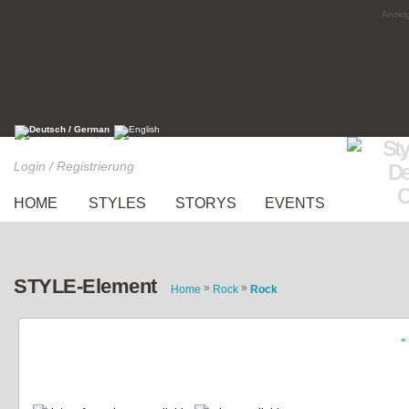
Anzeig
Login / Registrierung
HOME
STYLES
STORYS
EVENTS
STYLE-Element
»
»
Home
Rock
Rock
«
Goodbye sweet fall