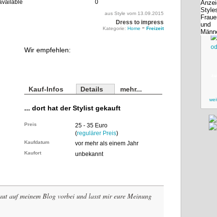
0
aus Style vom 13.09.2015
Dress to impress
»
Kategorie:
Home
Freizeit
Wir empfehlen:
zu
Kauf-Infos
Details
mehr...
wei
... dort hat der Stylist gekauft
Preis
25 - 35 Euro
(
regulärer Preis
)
Kaufdatum
vor mehr als einem Jahr
Kaufort
unbekannt
aut auf meinem Blog vorbei und lasst mir eure Meinung