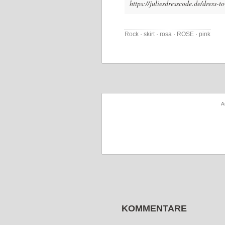
https://juliesdresscode.de/dress-t
Rock · skirt · rosa · ROSE · pink
A
KOMMENTARE