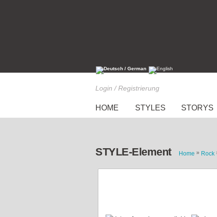
Login / Registrierung
HOME
STYLES
STORYS
STYLE-Element
»
Home
Rock
Dress to impress