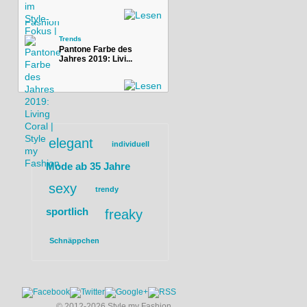
Trends
Pantone Farbe des
Jahres 2019: Livi...
elegant
individuell
Mode ab 35 Jahre
sexy
trendy
sportlich
freaky
Schnäppchen
© 2012-2026 Style my Fashion