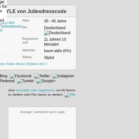
STYLE von
Juliesdresscode
Alter
30 - 40 Jahre
Ort
Deutschland
Registriert
11 Jahren 10
seit
Monaten
m Profil
Aktivität
kaum aktiv (0%)
Status
Stylist
tere Styles dieses Stylisten (91) »
Jetzt
anmelden oder registrieren
, um Dir Nutzer
zu merken oder Fan davon zu werden.
Anzeige | werbefrei nach Login