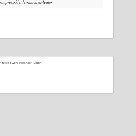
o-impress-kleider-machen-leute/
nzeige | werbefrei nach Login