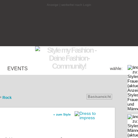
Anzeige | werbefrei nach Login
EVENTS
wähle:
Basisansicht
»
Rock
« zum Style