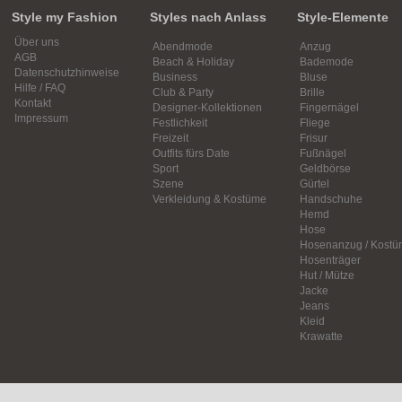
Style my Fashion
Styles nach Anlass
Style-Elemente
Über uns
Abendmode
Anzug
AGB
Beach & Holiday
Bademode
Datenschutzhinweise
Business
Bluse
Hilfe / FAQ
Club & Party
Brille
Kontakt
Designer-Kollektionen
Fingernägel
Impressum
Festlichkeit
Fliege
Freizeit
Frisur
Outfits fürs Date
Fußnägel
Sport
Geldbörse
Szene
Gürtel
Verkleidung & Kostüme
Handschuhe
Hemd
Hose
Hosenanzug / Kostü
Hosenträger
Hut / Mütze
Jacke
Jeans
Kleid
Krawatte