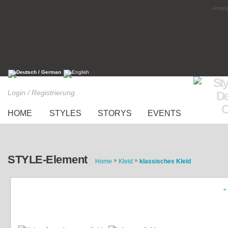
Anzeig
Login / Registrierung
HOME
STYLES
STORYS
EVENTS
STYLE-Element
»
»
Home
Kleid
klassisches Kleid
«
boho vibes