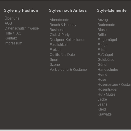
Style my Fashion
Styles nach Anlass
Style-Elemente
Über uns
Abendmode
Anzug
AGB
Beach & Holiday
Bademode
Datenschutzhinweise
Business
Bluse
Hilfe / FAQ
Club & Party
Brille
Kontakt
Designer-Kollektionen
Fingernägel
Impressum
Festlichkeit
Fliege
Freizeit
Frisur
Outfits fürs Date
Fußnägel
Sport
Geldbörse
Szene
Gürtel
Verkleidung & Kostüme
Handschuhe
Hemd
Hose
Hosenanzug / Kostü
Hosenträger
Hut / Mütze
Jacke
Jeans
Kleid
Krawatte