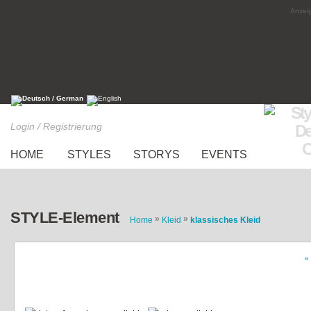
Anzeig
Login / Registrierung
HOME
STYLES
STORYS
EVENTS
STYLE-Element
»
»
Home
Kleid
klassisches Kleid
«
Longdress