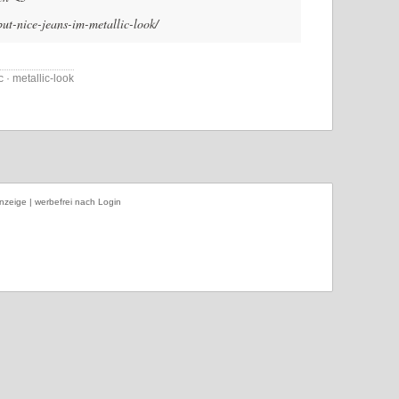
but-nice-jeans-im-metallic-look/
c · metallic-look
nzeige | werbefrei nach Login