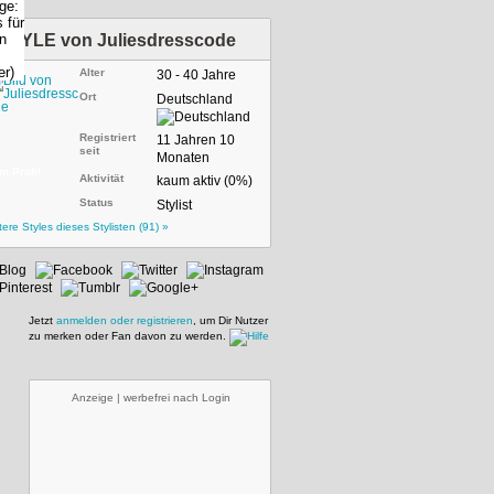
STYLE von
Juliesdresscode
Alter
30 - 40 Jahre
Ort
Deutschland
Registriert
11 Jahren 10
seit
Monaten
m Profil
Aktivität
kaum aktiv (0%)
Status
Stylist
tere Styles dieses Stylisten (91) »
Jetzt
anmelden oder registrieren
, um Dir Nutzer
zu merken oder Fan davon zu werden.
Anzeige | werbefrei nach Login