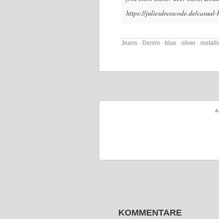
https://juliesdresscode.de/casual-
Jeans · Denim · blue · silver · metalli
A
KOMMENTARE