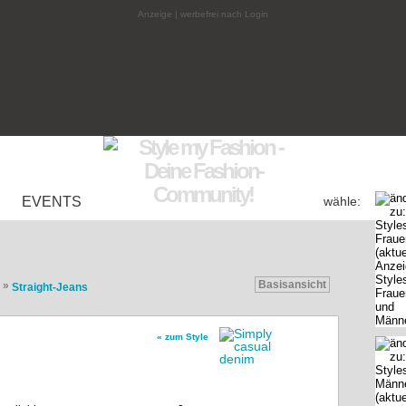
Anzeige | werbefrei nach Login
EVENTS
wähle:
Basisansicht
»
Straight-Jeans
« zum Style