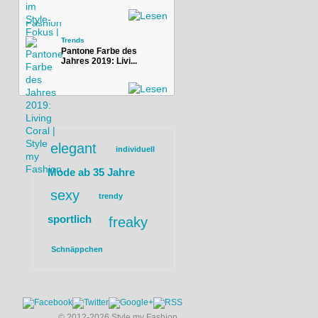
Trends
Pantone Farbe des
Jahres 2019: Livi...
elegant
individuell
Mode ab 35 Jahre
sexy
trendy
sportlich
freaky
Schnäppchen
© 2012-2026 Style my Fashion