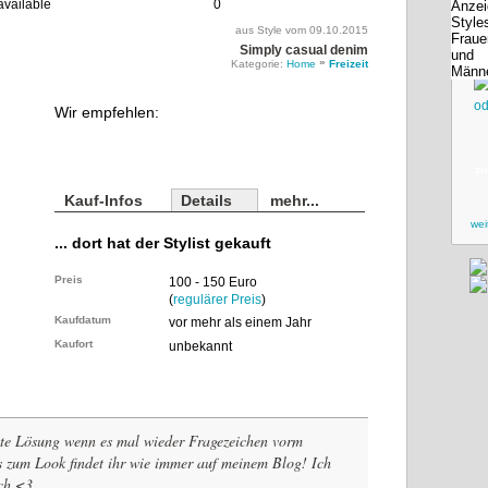
0
aus Style vom 09.10.2015
Simply casual denim
»
Kategorie:
Home
Freizeit
Wir empfehlen:
zu
Kauf-Infos
Details
mehr...
wei
... dort hat der Stylist gekauft
Preis
100 - 150 Euro
(
regulärer Preis
)
Kaufdatum
vor mehr als einem Jahr
Kaufort
unbekannt
ute Lösung wenn es mal wieder Fragezeichen vorm
s zum Look findet ihr wie immer auf meinem Blog! Ich
ch <3