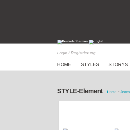
Login / Registrierung
HOME
STYLES
STORYS
STYLE-Element
»
Home
Jeans
Simply casual denim