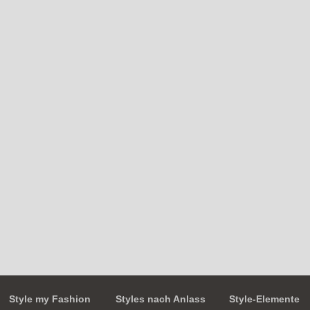
Style my Fashion
Styles nach Anlass
Style-Elemente