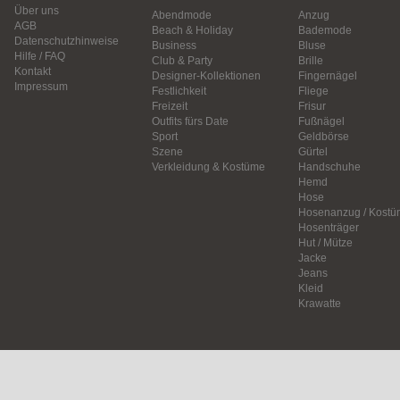
Über uns
Abendmode
Anzug
AGB
Beach & Holiday
Bademode
Datenschutzhinweise
Business
Bluse
Hilfe / FAQ
Club & Party
Brille
Kontakt
Designer-Kollektionen
Fingernägel
Impressum
Festlichkeit
Fliege
Freizeit
Frisur
Outfits fürs Date
Fußnägel
Sport
Geldbörse
Szene
Gürtel
Verkleidung & Kostüme
Handschuhe
Hemd
Hose
Hosenanzug / Kostü
Hosenträger
Hut / Mütze
Jacke
Jeans
Kleid
Krawatte