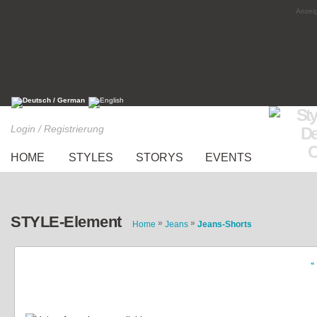
Anzeig
Login / Registrierung
HOME
STYLES
STORYS
EVENTS
STYLE-Element
»
»
Home
Jeans
Jeans-Shorts
«
Bershka Jeans Shorts