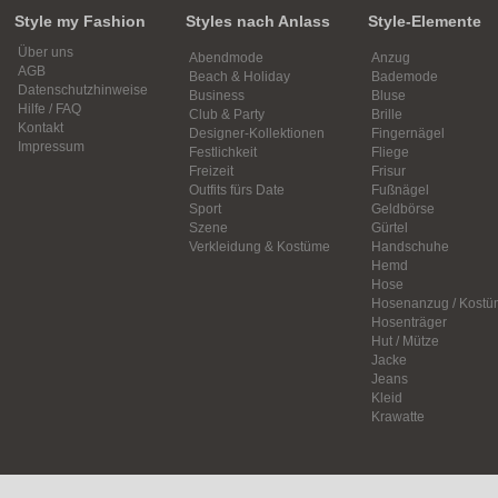
Style my Fashion
Styles nach Anlass
Style-Elemente
Über uns
Abendmode
Anzug
AGB
Beach & Holiday
Bademode
Datenschutzhinweise
Business
Bluse
Hilfe / FAQ
Club & Party
Brille
Kontakt
Designer-Kollektionen
Fingernägel
Impressum
Festlichkeit
Fliege
Freizeit
Frisur
Outfits fürs Date
Fußnägel
Sport
Geldbörse
Szene
Gürtel
Verkleidung & Kostüme
Handschuhe
Hemd
Hose
Hosenanzug / Kostü
Hosenträger
Hut / Mütze
Jacke
Jeans
Kleid
Krawatte