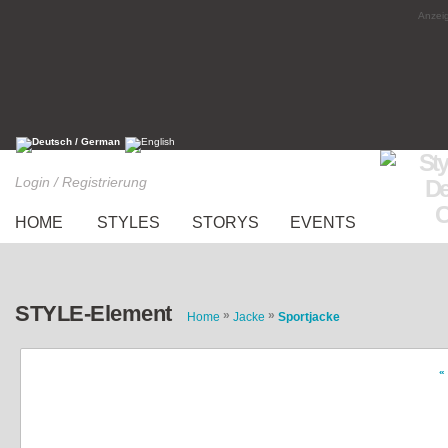
Anzeig
Login / Registrierung
HOME
STYLES
STORYS
EVENTS
STYLE-Element
»
»
Home
Jacke
Sportjacke
«
graue lockere sportliche Jacke für Freizeit