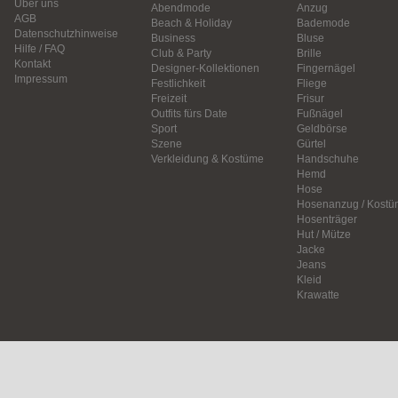
Über uns
Abendmode
Anzug
AGB
Beach & Holiday
Bademode
Datenschutzhinweise
Business
Bluse
Hilfe / FAQ
Club & Party
Brille
Kontakt
Designer-Kollektionen
Fingernägel
Impressum
Festlichkeit
Fliege
Freizeit
Frisur
Outfits fürs Date
Fußnägel
Sport
Geldbörse
Szene
Gürtel
Verkleidung & Kostüme
Handschuhe
Hemd
Hose
Hosenanzug / Kostü
Hosenträger
Hut / Mütze
Jacke
Jeans
Kleid
Krawatte