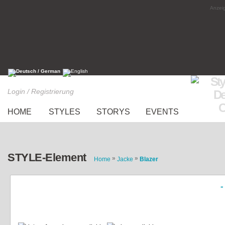
Anzeig
Login / Registrierung
HOME
STYLES
STORYS
EVENTS
STYLE-Element
»
»
Home
Jacke
Blazer
«
Grey Blazer