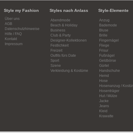
Style my Fashion
Styles nach Anlass
Style-Elemente
Über uns
Abendmode
Anzug
AGB
Beach & Holiday
Bademode
Datenschutzhinweise
Business
Bluse
Hilfe / FAQ
Club & Party
Brille
Kontakt
Designer-Kollektionen
Fingernägel
Impressum
Festlichkeit
Fliege
Freizeit
Frisur
Outfits fürs Date
Fußnägel
Sport
Geldbörse
Szene
Gürtel
Verkleidung & Kostüme
Handschuhe
Hemd
Hose
Hosenanzug / Kostü
Hosenträger
Hut / Mütze
Jacke
Jeans
Kleid
Krawatte