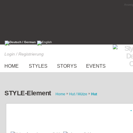
Anzeig
Login / Registrierung
HOME
STYLES
STORYS
EVENTS
STYLE-Element
»
»
Home
Hut / Mütze
Hut
«
Back to school : essentials für den Herbst