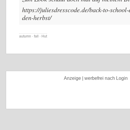
https://juliesdresscode.de/back-to-school-
den-herbst/
autumn · fall · Hut
Anzeige | werbefrei nach Login