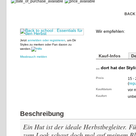
BACK 
Wir empfehlen:
Jetzt
anmelden oder registrieren
, um Dir
Styles zu merken oder Fan davon zu
werden.
Kauf-Infos
De
Missbrauch melden
... dort hat der Styl
Preis
15 -
(
regu
Kaufdatum
vor 
Kaufort
unbe
Beschreibung
Ein Hut ist der ideale Herbstbegleiter. F
zum Look schaut doch mal auf meinem Bl