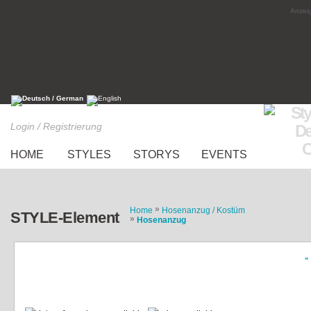
Anzeig
Login / Registrierung
HOME
STYLES
STORYS
EVENTS
»
Home
Hosenanzug / Kostüm
STYLE-Element
»
Hosenanzug
«
Jumpsuit