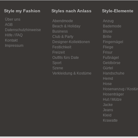
Style my Fashion
Styles nach Anlass
Style-Elemente
Über uns
Abendmode
Anzug
AGB
Beach & Holiday
Bademode
Datenschutzhinweise
Business
Bluse
Hilfe / FAQ
Club & Party
Brille
Kontakt
Designer-Kollektionen
Fingernägel
Impressum
Festlichkeit
Fliege
Freizeit
Frisur
Outfits fürs Date
Fußnägel
Sport
Geldbörse
Szene
Gürtel
Verkleidung & Kostüme
Handschuhe
Hemd
Hose
Hosenanzug / Kostü
Hosenträger
Hut / Mütze
Jacke
Jeans
Kleid
Krawatte