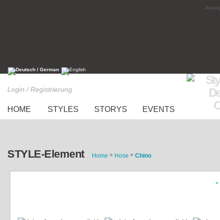
Anzeig
Login / Registrierung
HOME
STYLES
STORYS
EVENTS
STYLE-Element
»
»
Home
Hose
Chino
«
weiße Hose