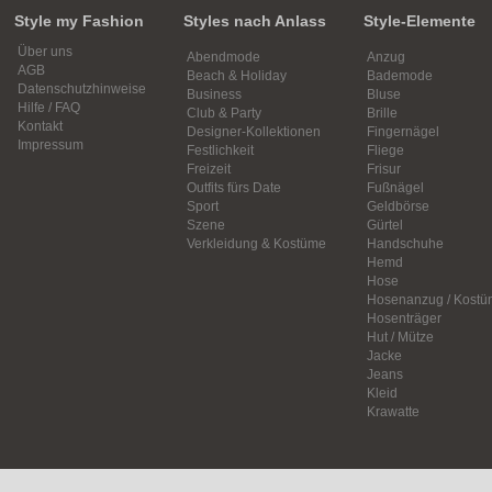
Style my Fashion
Styles nach Anlass
Style-Elemente
Über uns
Abendmode
Anzug
AGB
Beach & Holiday
Bademode
Datenschutzhinweise
Business
Bluse
Hilfe / FAQ
Club & Party
Brille
Kontakt
Designer-Kollektionen
Fingernägel
Impressum
Festlichkeit
Fliege
Freizeit
Frisur
Outfits fürs Date
Fußnägel
Sport
Geldbörse
Szene
Gürtel
Verkleidung & Kostüme
Handschuhe
Hemd
Hose
Hosenanzug / Kostü
Hosenträger
Hut / Mütze
Jacke
Jeans
Kleid
Krawatte