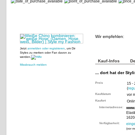
Wir empfehlen:
Jetzt
anmelden oder registrieren
, um Dir
Styles zu merken oder Fan davon zu
werden.
Kauf-Infos
De
Missbrauch melden
... dort hat der Styl
Preis
15 -
(
regu
Kaufdatum
vor 
Kaufort
Onli
Internetadresse:
www.
Elast
1620
Verfügbarkeit:
einge
(
vor m