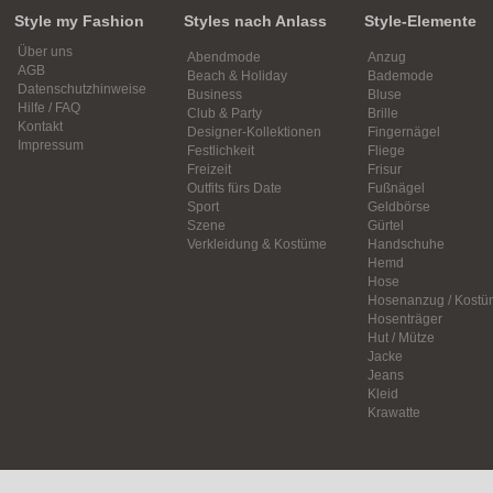
Style my Fashion
Styles nach Anlass
Style-Elemente
Über uns
Abendmode
Anzug
AGB
Beach & Holiday
Bademode
Datenschutzhinweise
Business
Bluse
Hilfe / FAQ
Club & Party
Brille
Kontakt
Designer-Kollektionen
Fingernägel
Impressum
Festlichkeit
Fliege
Freizeit
Frisur
Outfits fürs Date
Fußnägel
Sport
Geldbörse
Szene
Gürtel
Verkleidung & Kostüme
Handschuhe
Hemd
Hose
Hosenanzug / Kostü
Hosenträger
Hut / Mütze
Jacke
Jeans
Kleid
Krawatte