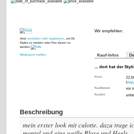
Wir empfehlen:
Jetzt
anmelden oder registrieren
, um Dir
Styles zu merken oder Fan davon zu
werden.
Kauf-Infos
De
Missbrauch melden
... dort hat der Styl
Preis
22,0
(
regu
Kaufdatum
vor 
Kaufort
unbe
Beschreibung
mein erster look mit culotte. dazu trage i
mantel und eine weiße Bluse und Heels