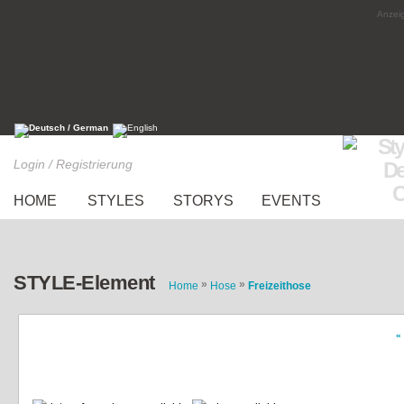
Anzeig
Login / Registrierung
HOME
STYLES
STORYS
EVENTS
STYLE-Element
»
»
Home
Hose
Freizeithose
«
culotte