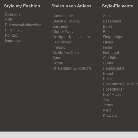
Style my Fashion
Styles nach Anlass
Style-Elemente
Über uns
Abendmode
Anzug
AGB
Beach & Holiday
Bademode
Datenschutzhinweise
Business
Bluse
Hilfe / FAQ
Club & Party
Brille
Kontakt
Designer-Kollektionen
Fingernägel
Impressum
Festlichkeit
Fliege
Freizeit
Frisur
Outfits fürs Date
Fußnägel
Sport
Geldbörse
Szene
Gürtel
Verkleidung & Kostüme
Handschuhe
Hemd
Hose
Hosenanzug / Kostü
Hosenträger
Hut / Mütze
Jacke
Jeans
Kleid
Krawatte