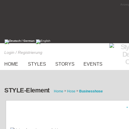
Anzeig
Login / Registrierung
HOME
STYLES
STORYS
EVENTS
STYLE-Element
»
»
Home
Hose
Businesshose
«
Hose schwarz