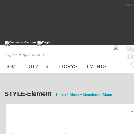
Anzeig
Login / Registrierung
HOME
STYLES
STORYS
EVENTS
STYLE-Element
»
»
Home
Bluse
klassische Bluse
«
rot, schwarze Karobluse