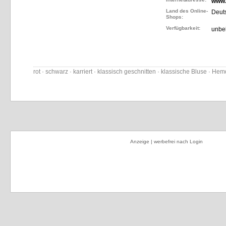
www.
Land des Online-
Deut
Shops:
Verfügbarkeit:
unbe
rot · schwarz · karriert · klassisch geschnitten · klassische Bluse · Hem
Anzeige | werbefrei nach Login