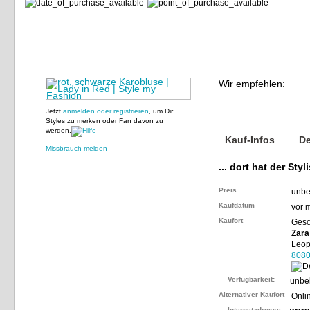
Wir empfehlen:
Jetzt
anmelden oder registrieren
, um Dir
Styles zu merken oder Fan davon zu
werden.
Kauf-Infos
De
Missbrauch melden
... dort hat der Styl
Preis
unbe
Kaufdatum
vor 
Kaufort
Gesc
Zara
Leop
808
Verfügbarkeit:
unbe
Alternativer Kaufort
Onli
Internetadresse: