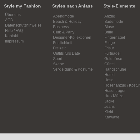
Style my Fashion
Styles nach Anlass
Style-Elemente
Über uns
Abendmode
Anzug
AGB
Beach & Holiday
Bademode
Datenschutzhinweise
Business
Bluse
Hilfe / FAQ
Club & Party
Brille
Kontakt
Designer-Kollektionen
Fingernägel
Impressum
Festlichkeit
Fliege
Freizeit
Frisur
Outfits fürs Date
Fußnägel
Sport
Geldbörse
Szene
Gürtel
Verkleidung & Kostüme
Handschuhe
Hemd
Hose
Hosenanzug / Kostü
Hosenträger
Hut / Mütze
Jacke
Jeans
Kleid
Krawatte