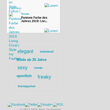
Trends
Pantone Farbe des
Jahres 2019: Livi...
elegant
individuell
Mode ab 35 Jahre
sexy
trendy
sportlich
freaky
Schnäppchen
© 2012-2026 Style my Fashion