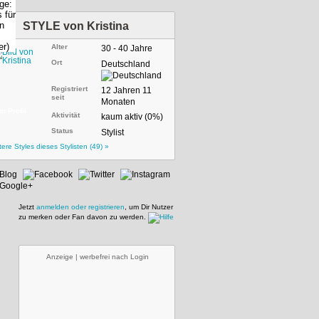
STYLE von
Kristina
Alter
30 - 40 Jahre
Ort
Deutschland
Registriert
12 Jahren 11
seit
Monaten
m Profil
Aktivität
kaum aktiv (0%)
Status
Stylist
tere Styles dieses Stylisten (49) »
Jetzt
anmelden oder registrieren
, um Dir Nutzer
zu merken oder Fan davon zu werden.
Anzeige | werbefrei nach Login