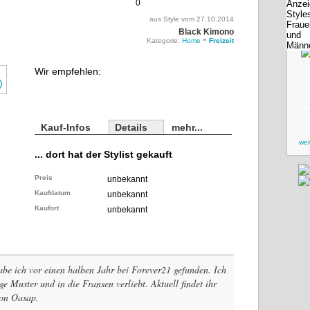
0
aus Style vom 27.10.2014
Black Kimono
»
Kategorie:
Home
Freizeit
Wir empfehlen:
zu
Kauf-Infos
Details
mehr...
wei
... dort hat der Stylist gekauft
Preis
unbekannt
Kaufdatum
unbekannt
Kaufort
unbekannt
e ich vor einen halben Jahr bei Forever21 gefunden. Ich
ge Muster und in die Fransen verliebt. Aktuell findet ihr
von Oasap.