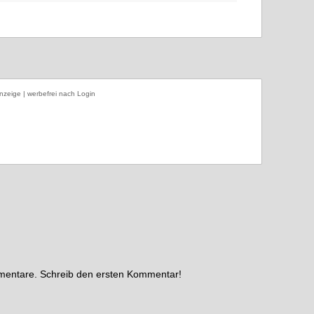
nzeige | werbefrei nach Login
mmentare. Schreib den ersten Kommentar!