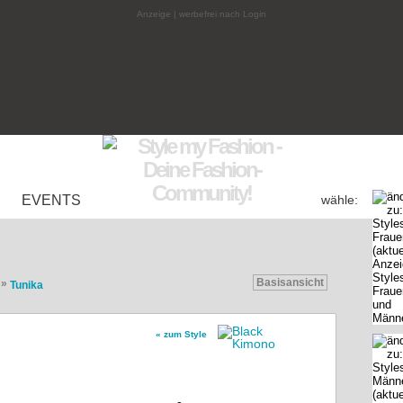
Anzeige | werbefrei nach Login
EVENTS
wähle:
Basisansicht
»
Tunika
« zum Style