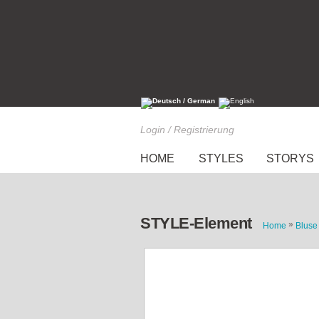
Login / Registrierung
HOME
STYLES
STORYS
STYLE-Element
»
Home
Bluse
Kimono