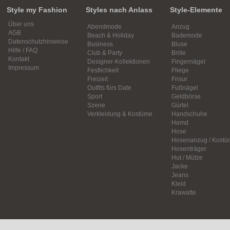
Style my Fashion
Styles nach Anlass
Style-Elemente
Über uns
Abendmode
Anzug
AGB
Beach & Holiday
Bademode
Datenschutzhinweise
Business
Bluse
Hilfe / FAQ
Club & Party
Brille
Kontakt
Designer-Kollektionen
Fingernägel
Impressum
Festlichkeit
Fliege
Freizeit
Frisur
Outfits fürs Date
Fußnägel
Sport
Geldbörse
Szene
Gürtel
Verkleidung & Kostüme
Handschuhe
Hemd
Hose
Hosenanzug / Kostü
Hosenträger
Hut / Mütze
Jacke
Jeans
Kleid
Krawatte