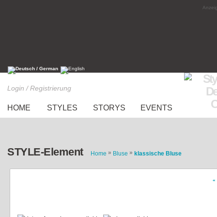
Anzeig
Login / Registrierung
HOME
STYLES
STORYS
EVENTS
STYLE-Element
»
»
Home
Bluse
klassische Bluse
«
Bluse mit Bubikragen