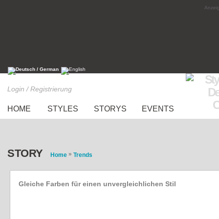
Anzeig
Login / Registrierung
HOME
STYLES
STORYS
EVENTS
STORY
»
Home
Trends
Gleiche Farben für einen unvergleichlichen Stil
Ton-in-Ton Looks