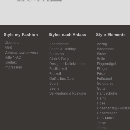
Neuen Kommentar schreiben
Style my Fashion
Styles nach Anlass
Style-Elemente
Über uns
Abendmode
Anzug
AGB
Beach & Holiday
Bademode
Datenschutzhinweise
Business
Bluse
Hilfe / FAQ
Club & Party
Brille
Kontakt
Designer-Kollektionen
Fingernägel
Impressum
Festlichkeit
Fliege
Freizeit
Frisur
Outfits fürs Date
Fußnägel
Sport
Geldbörse
Szene
Gürtel
Verkleidung & Kostüme
Handschuhe
Hemd
Hose
Hosenanzug / Kostü
Hosenträger
Hut / Mütze
Jacke
Jeans