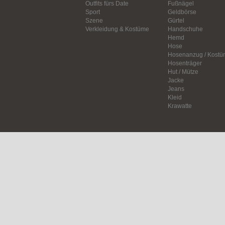
Outfits fürs Date
Fußnägel
Sport
Geldbörse
Szene
Gürtel
Verkleidung & Kostüme
Handschuhe
Hemd
Hose
Hosenanzug / Kostü
Hosenträger
Hut / Mütze
Jacke
Jeans
Kleid
Krawatte