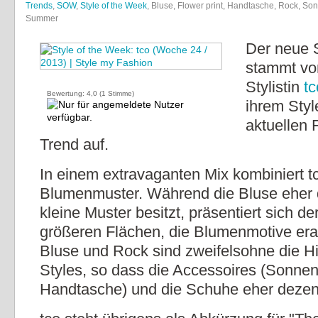
Trends
,
SOW
,
Style of the Week
, Bluse, Flower print, Handtasche, Rock, Son
Summer
Der neue 
stammt vo
Stylistin
tc
Bewertung:
4,0
(
1
Stimme)
ihrem Sty
aktuellen 
Trend auf.
In einem extravaganten Mix kombiniert t
Blumenmuster. Während die Bluse eher d
kleine Muster besitzt, präsentiert sich de
größeren Flächen, die Blumenmotive era
Bluse und Rock sind zweifelsohne die H
Styles, so dass die Accessoires (Sonnenb
Handtasche) und die Schuhe eher dezent