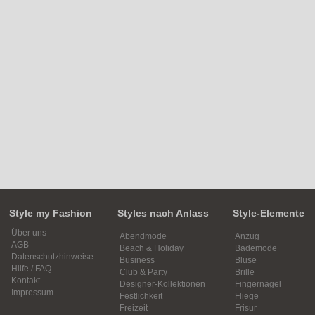
Style my Fashion
Styles nach Anlass
Style-Elemente
Über uns
Abendmode
Anzug
AGB
Beach & Holiday
Bademode
Datenschutzhinweise
Business
Bluse
Hilfe / FAQ
Club & Party
Brille
Kontakt
Designer-Kollektionen
Fingernägel
Impressum
Festlichkeit
Fliege
Freizeit
Frisur