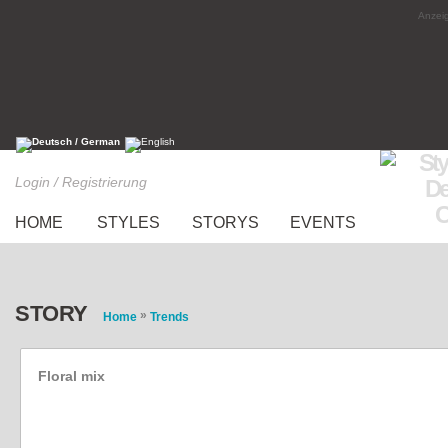
Anzeig
Login / Registrierung
HOME
STYLES
STORYS
EVENTS
STORY
»
Home
Trends
Floral mix
Style of the Week: tco (Woche 24 / 2013)