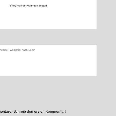
Story meinen Freunden zeigen:
nzeige | werbefrei nach Login
mentare. Schreib den ersten Kommentar!