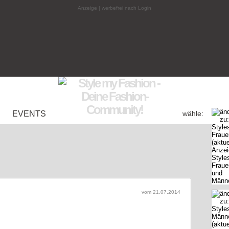
Anzeige | werbefrei nach Login
EVENTS
wähle:
vom
21.07.2014
(Woche 30 / 2014)