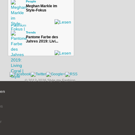
People
Meghan Markle im
Style-Fokus
Trends
Pantone Farbe des
Jahres 2019: Livi...
© 2012-2026 Style my Fashion
ien
es
r