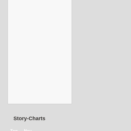
Story-Charts
Top
Neu