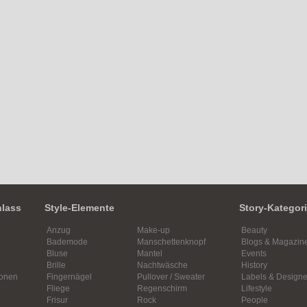
nlass
Style-Elemente
Story-Kategor
Anzug
Make-up
Beauty
Bademode
Manschettenknopf
Blogs & Magazin
Bluse
Mantel
Events
Brille
Nachtwäsche
History
ionen
Fingernägel
Pullover / Sweater
Labels & Designe
Fliege
Regenschirm
Lifestyle
Frisur
Rock
People