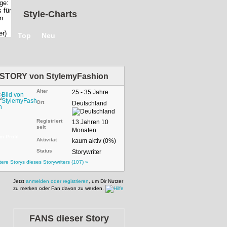
Style-Charts
Top
Neu
STORY von
StylemyFashion
Alter
25 - 35 Jahre
Ort
Deutschland
Registriert
13 Jahren 10
seit
Monaten
m Profil
Aktivität
kaum aktiv (0%)
Status
Storywriter
tere Storys dieses Storywriters (107) »
Jetzt
anmelden oder registrieren
, um Dir Nutzer
zu merken oder Fan davon zu werden.
FANS dieser Story