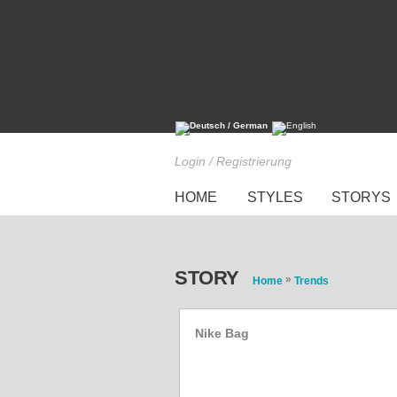
Login / Registrierung
HOME
STYLES
STORYS
STORY
»
Home
Trends
Nike Bag
Style of the Week: Willa 