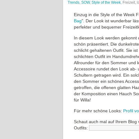
Trends
,
SOW
,
Style of the Week
, Freizeit,
Einzug in die Style of the Week 
Bag
". Der Look ist wunderbar lä
perfekter und bequemer Freizeitl
In diesem Look werden gekonnt d
schön präsentiert. Die dunkelrot
schlicht gehaltenen Outfit. Sie is
schlichten Outfit im Handumdrehe
Allrounder für den Sommer und ka
Accessoire rundet den Look ab- u
Schultern getragen wird. Ein sol
den Sommer ein schönes Accessoi
getroffen, die offenen glatten Ha
der Komposition einen Hauch So
für Willa!
Für mehr schöne Looks:
Profil v
Schaut auch mal auf Ihrem Blog 
Outfits: