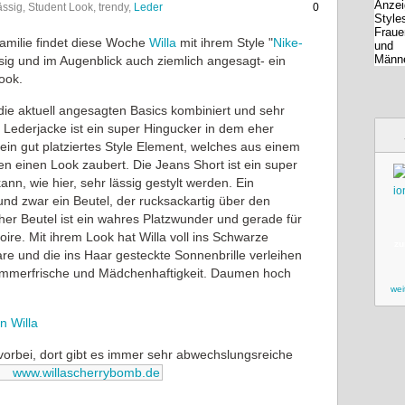
 lässig, Student Look, trendy,
Leder
0
Familie findet diese Woche
Willa
mit ihrem Style "
Nike-
ssig und im Augenblick auch ziemlich angesagt- ein
ook.
ie aktuell angesagten Basics kombiniert und sehr
e Lederjacke ist ein super Hingucker in dem eher
t ein gut platziertes Style Element, welches aus einem
n einen Look zaubert. Die Jeans Short ist ein super
nn, wie hier, sehr lässig gestylt werden. Ein
nd zwar ein Beutel, der rucksackartig über den
cher Beutel ist ein wahres Platzwunder und gerade für
re. Mit ihrem Look hat Willa voll ins Schwarze
zu
are und die ins Haar gesteckte Sonnenbrille verleihen
mmerfrische und Mädchenhaftigkeit. Daumen hoch
wei
on Willa
vorbei, dort gibt es immer sehr abwechslungsreiche
www.willascherrybomb.de