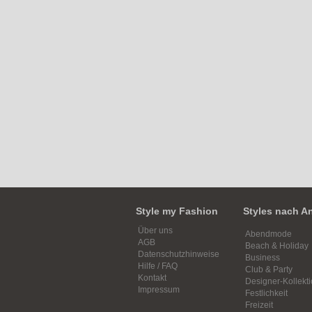
Style my Fashion
Styles nach A
Über uns
Abendmode
AGB
Beach & Holiday
Datenschutzhinweise
Business
Hilfe / FAQ
Club & Party
Kontakt
Designer-Kollekt
Impressum
Festlichkeit
Freizeit