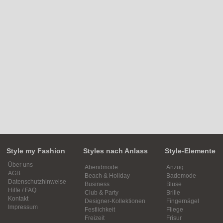
Style my Fashion
Styles nach Anlass
Style-Elemente
Über uns
Abendmode
Anzug
AGB
Beach & Holiday
Bademode
Datenschutzhinweise
Business
Bluse
Hilfe / FAQ
Club & Party
Brille
Kontakt
Designer-Kollektionen
Fingernägel
Impressum
Festlichkeit
Fliege
Freizeit
Frisur