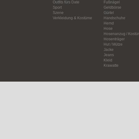
Outfits fürs Date
Fußnägel
Sport
Geldbörse
Szene
Gürtel
Verkleidung & Kostüme
Handschuhe
Hemd
Hose
Hosenanzug / Kostü
Hosenträger
Hut / Mütze
Jacke
Jeans
Kleid
Krawatte