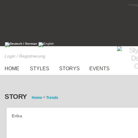
Anzeig
Login / Registrierung
HOME
STYLES
STORYS
EVENTS
STORY
»
Home
Trends
Erika
Style of the Week: Shoppisticated (Woche 17 