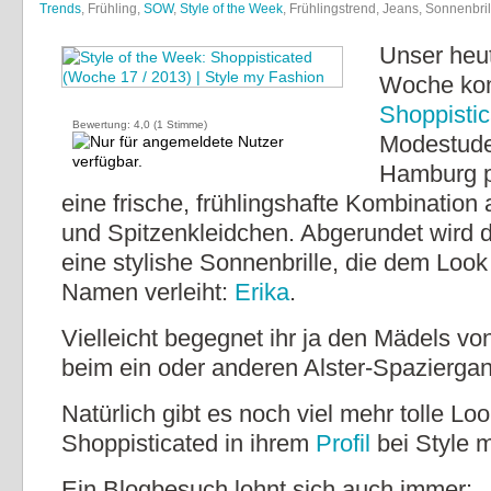
Trends
, Frühling,
SOW
,
Style of the Week
, Frühlingstrend, Jeans, Sonnenbril
Unser heut
Woche ko
Shoppisti
Bewertung:
4,0
(
1
Stimme)
Modestude
Hamburg p
eine frische, frühlingshafte Kombination
und Spitzenkleidchen. Abgerundet wird d
eine stylishe Sonnenbrille, die dem Loo
Namen verleiht:
Erika
.
Vielleicht begegnet ihr ja den Mädels v
beim ein oder anderen Alster-Spaziergan
Natürlich gibt es noch viel mehr tolle Lo
Shoppisticated in ihrem
Profil
bei Style 
Ein Blogbesuch lohnt sich auch immer: