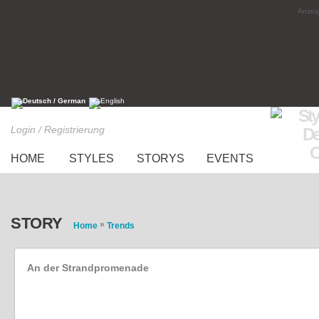
Anzeig
Login / Registrierung
HOME
STYLES
STORYS
EVENTS
STORY
»
Home
Trends
An der Strandpromenade
Style of the Week: Regenbogenland (Woche 2