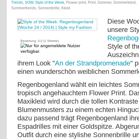
Trends
,
SOW
,
Style of the Week
, Flower print, Print, Sommer, Sommerkleid,
Sommertrends, Sonnenbrille, Kleid
Diese Woc
unsere Styl
Regenbog
Bewertung:
4,0
(
1
Stimme)
Style of t
Auszeichn
ihrem Look "
An der Strandpromenade
" p
einen wunderschön weiblichen Sommerl
Regenbogenland wählt ein leichtes Somm
tropisch angehauchtem Flower Print. Das
Maxikleid wird durch die tollen Kontraste
Blumenmusters zu einem echten Hinguck
dazu passend trägt Regenbogenland ihre
Espadrilles mit einer Goldspitze. Abgeru
Outfit durch eine stylishe Sonnenbrille u