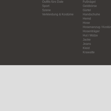
Outfits fürs Date
Fußnägel
Sport
Geldbörse
Szene
Gürtel
Verkleidung & Kostüme
Handschuhe
Hemd
Hose
Hosenanzug / Kostü
Hosenträger
Hut / Mütze
Jacke
Jeans
Kleid
Krawatte