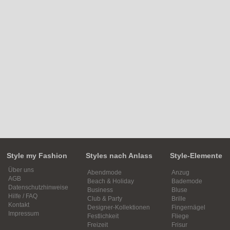
Style my Fashion
Styles nach Anlass
Style-Elemente
Über uns
Abendmode
Anzug
AGB
Beach & Holiday
Bademode
Datenschutzhinweise
Business
Bluse
Hilfe / FAQ
Club & Party
Brille
Kontakt
Designer-Kollektionen
Fingernägel
Impressum
Festlichkeit
Fliege
Freizeit
Frisur