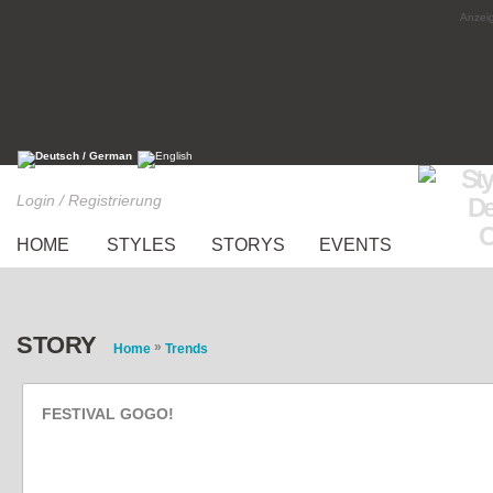
Anzeig
Login / Registrierung
HOME
STYLES
STORYS
EVENTS
STORY
»
Home
Trends
FESTIVAL GOGO!
MY LOOK OF THE DAY