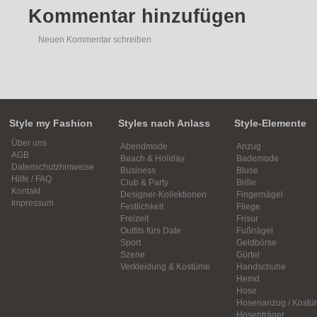
Kommentar hinzufügen
Neuen Kommentar schreiben
Style my Fashion
Styles nach Anlass
Style-Elemente
Über uns
Abendmode
Anzug
AGB
Beach & Holiday
Bademode
Datenschutzhinweise
Business
Bluse
Hilfe / FAQ
Club & Party
Brille
Kontakt
Designer-Kollektionen
Fingernägel
Impressum
Festlichkeit
Fliege
Freizeit
Frisur
Outfits fürs Date
Fußnägel
Sport
Geldbörse
Szene
Gürtel
Verkleidung & Kostüme
Handschuhe
Hemd
Hose
Hosenanzug / Kostü
Hosenträger