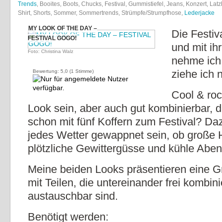
Trends
, Booites, Boots, Chucks, Festival, Gummistiefel, Jeans, Konzert, Lat
Shirt, Shorts, Sommer, Sommertrends, Strümpfe/Strumpfhose,
Lederjacke
MY LOOK OF THE DAY –
Die Festiv
FESTIVAL GOGO!
und mit ih
Foto: Christina Walz
nehme ich 
ziehe ich 
Bewertung:
5,0
(
1
Stimme)
Cool & roc
Look sein, aber auch gut kombinierbar, d
schon mit fünf Koffern zum Festival? Daz
jedes Wetter gewappnet sein, ob große 
plötzliche Gewittergüsse und kühle Aben
Meine beiden Looks präsentieren eine 
mit Teilen, die untereinander frei kombin
austauschbar sind.
Benötigt werden: