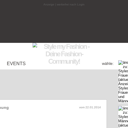
Anzeige | werbefrei nach Login
EVENTS
wähle:
fnung
vom 22.01.2014
 44 = amateur + FixDich + Setz dich