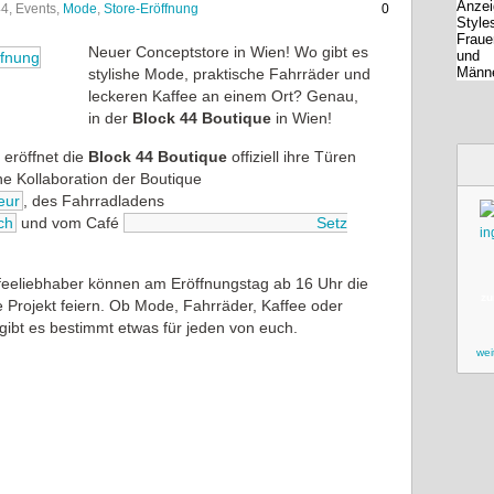
44, Events,
Mode
,
Store-Eröffnung
0
Neuer Conceptstore in Wien! Wo gibt es
stylishe Mode, praktische Fahrräder und
leckeren Kaffee an einem Ort? Genau,
in der
Block 44 Boutique
in Wien!
 eröffnet die
Block 44 Boutique
offiziell ihre Türen
ne Kollaboration der Boutique
eur
, des Fahrradladens
ch
und vom Café
Setz
feeliebhaber können am Eröffnungstag ab 16 Uhr die
zu
Projekt feiern. Ob Mode, Fahrräder, Kaffee oder
gibt es bestimmt etwas für jeden von euch.
wei