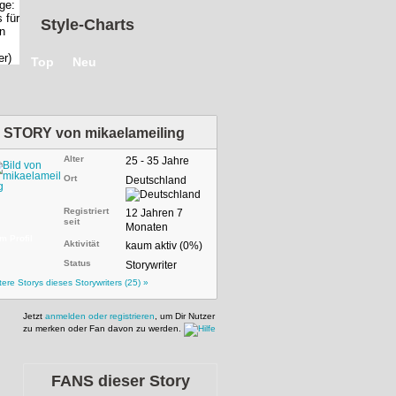
Style-Charts
Top
Neu
STORY von
mikaelameiling
Alter
25 - 35 Jahre
Ort
Deutschland
Registriert
12 Jahren 7
seit
Monaten
m Profil
Aktivität
kaum aktiv (0%)
Status
Storywriter
tere Storys dieses Storywriters (25) »
Jetzt
anmelden oder registrieren
, um Dir Nutzer
zu merken oder Fan davon zu werden.
FANS dieser Story