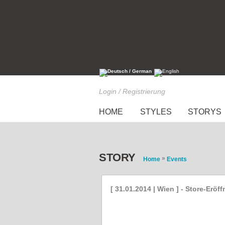
Login / Registrierung
HOME
STYLES
STORYS
STORY
»
Home
Events
[ 31.01.2014 | Wien ] - Store-Eröf
Eröffnung in Wien: Block