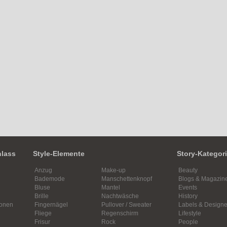
nlass
Style-Elemente
Story-Kategor
Anzug
Make-up
Beauty
Bademode
Manschettenknopf
Blogs & Magazin
Bluse
Mantel
Events
Brille
Nachtwäsche
History
ionen
Fingernägel
Pullover / Sweater
Labels & Designe
Fliege
Regenschirm
Lifestyle
Frisur
Rock
People