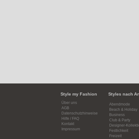
Style my Fashion
Styles nach A
Über uns
Abendmode
AGB
Beach & Holiday
Datenschutzhinweise
Business
Hilfe / FAQ
Club & Party
Kontakt
Designer-Kollekt
Impressum
Festlichkeit
Freizeit