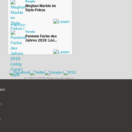
People
Meghan Markle im
Style-Fokus
Trends
Pantone Farbe des
Jahres 2019: Livi...
© 2012-2026 Style my Fashion
ien
es
r