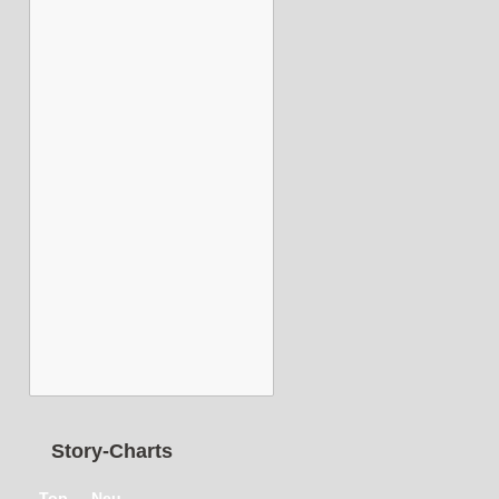
Story-Charts
Top
Neu