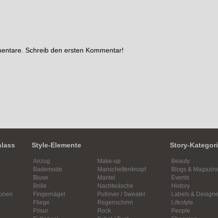
mentare. Schreib den ersten Kommentar!
nlass
Style-Elemente
Story-Kategor
Anzug
Make-up
Beauty
Bademode
Manschettenknopf
Blogs & Magazin
Bluse
Mantel
Events
Brille
Nachtwäsche
History
ionen
Fingernägel
Pullover / Sweater
Labels & Designe
Fliege
Regenschirm
Lifestyle
Frisur
Rock
People