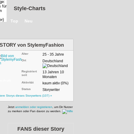
Style-Charts
Top
Neu
STORY von
StylemyFashion
Alter
25 - 35 Jahre
Ort
Deutschland
Registriert
13 Jahren 10
seit
Monaten
m Profil
Aktivität
kaum aktiv (0%)
Status
Storywriter
tere Storys dieses Storywriters (107) »
Jetzt
anmelden oder registrieren
, um Dir Nutzer
zu merken oder Fan davon zu werden.
FANS dieser Story