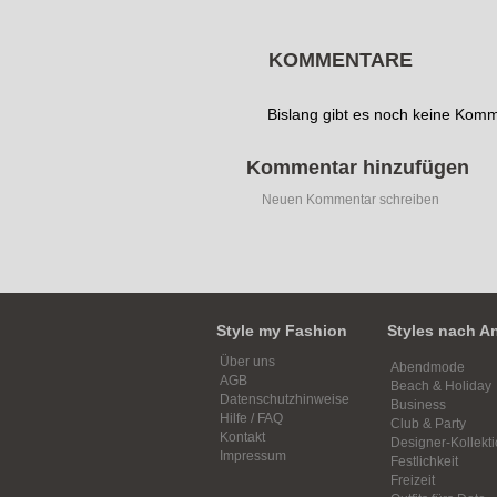
KOMMENTARE
Bislang gibt es noch keine Kom
Kommentar hinzufügen
Neuen Kommentar schreiben
Style my Fashion
Styles nach A
Über uns
Abendmode
AGB
Beach & Holiday
Datenschutzhinweise
Business
Hilfe / FAQ
Club & Party
Kontakt
Designer-Kollekt
Impressum
Festlichkeit
Freizeit