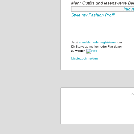
Mehr Outfits und lesenswerte Beit
Inlov
Style my Fashion Profil
.
Jetzt
anmelden oder registrieren
, um
Dir Storys zu merken oder Fan davon
zu werden.
Missbrauch melden
A