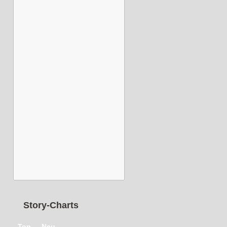
Story-Charts
Top
Neu