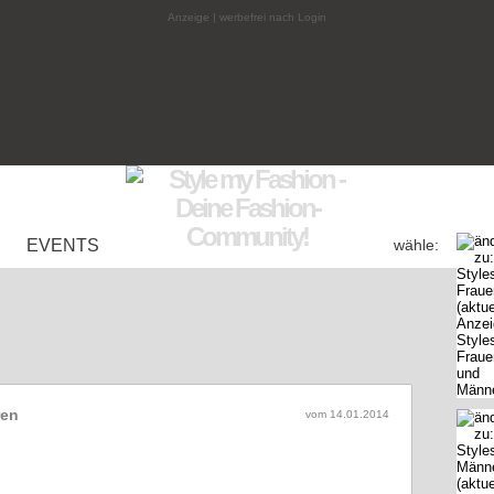
Anzeige | werbefrei nach Login
EVENTS
wähle:
ren
vom
14.01.2014
von Inlovewith