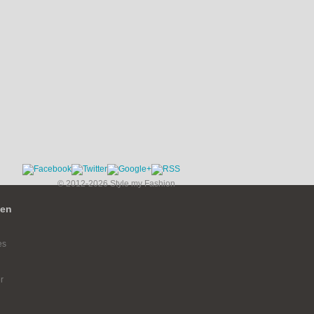
© 2012-2026 Style my Fashion
ien
es
r