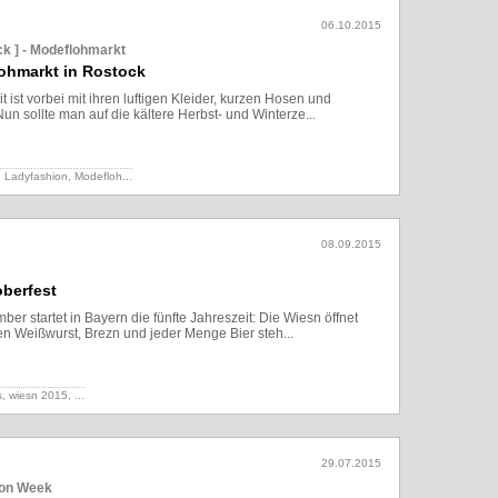
06.10.2015
ck ] - Modeflohmarkt
lohmarkt in Rostock
ist vorbei mit ihren luftigen Kleider, kurzen Hosen und
n sollte man auf die kältere Herbst- und Winterze...
Lesen
, Ladyfashion,
Modefloh...
08.09.2015
oberfest
er startet in Bayern die fünfte Jahreszeit: Die Wiesn öffnet
en Weißwurst, Brezn und jeder Menge Bier steh...
Lesen
ds, wiesn 2015,
...
29.07.2015
ion Week