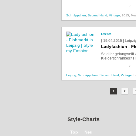
?
Schnäppchen
,
Second Hand
,
Vintage
, 2015, Mo
Events
[ 19.04.2015 | Leipz
Ladyfashion - Fl
Seid ihr gelangweilt
Kleiderschrankes? Hab
?
Leipzig
,
Schnäppchen
,
Second Hand
,
Vintage
, 
1
2
Style-Charts
Top
Neu