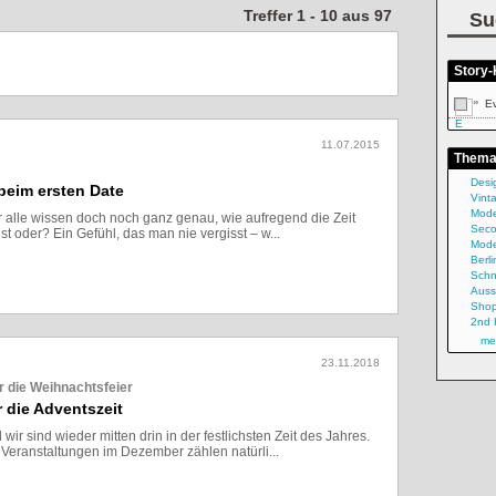
Treffer 1 - 10 aus 97
Su
Story-
»
E
11.07.2015
Them
Desi
 beim ersten Date
Vint
Mod
ir alle wissen doch noch ganz genau, wie aufregend die Zeit
Sec
st oder? Ein Gefühl, das man nie vergisst – w...
Mod
Lesen
Berli
Sch
Auss
Shop
2nd 
me
23.11.2018
 die Weihnachtsfeier
 die Adventszeit
wir sind wieder mitten drin in der festlichsten Zeit des Jahres.
eranstaltungen im Dezember zählen natürli...
Lesen