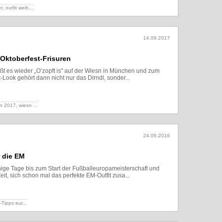
er,
outfit weih...
14.09.2017
 Oktoberfest-Frisuren
ißt es wieder „O’zopft is" auf der Wiesn in München und zum
-Look gehört dann nicht nur das Dirndl, sonder...
Lesen
sn 2017,
wiesn ...
24.06.2016
r die EM
ige Tage bis zum Start der Fußballeuropameisterschaft und
Zeit, sich schon mal das perfekte EM-Outfit zusa...
Lesen
-Tipps eur...