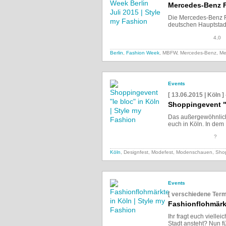
Mercedes-Benz F
Die Mercedes-Benz F
deutschen Hauptstadt v
4,0
Berlin
,
Fashion Week
, MBFW, Mercedes-Benz,
Me
Events
[ 13.06.2015 | Köln ]
Shoppingevent "l
Das außergewöhnliche
euch in Köln. In dem 
?
Köln
, Designfest, Modefest, Modenschauen, Sho
Events
[ verschiedene Term
Fashionflohmärk
Ihr fragt euch vielle
Stadt ansteht? Nun fü