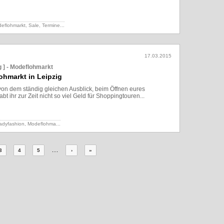
Lesen
deflohmarkt, Sale,
Termine...
17.03.2015
ig ] - Modeflohmarkt
ohmarkt in Leipzig
 von dem ständig gleichen Ausblick, beim Öffnen eures
t ihr zur Zeit nicht so viel Geld für Shoppingtouren...
Lesen
Ladyfashion,
Modeflohma...
…
3
4
5
›
»