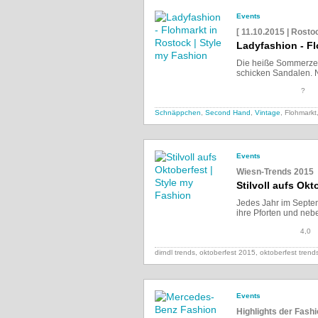
Events
[ 11.10.2015 | Rosto
Ladyfashion - F
Die heiße Sommerzeit 
schicken Sandalen. Nu
?
Schnäppchen
,
Second Hand
,
Vintage
, Flohmarkt
Events
Wiesn-Trends 2015
Stilvoll aufs Okt
Jedes Jahr im Septemb
ihre Pforten und neb
4,0
dirndl trends, oktoberfest 2015, oktoberfest tren
Events
Highlights der Fash