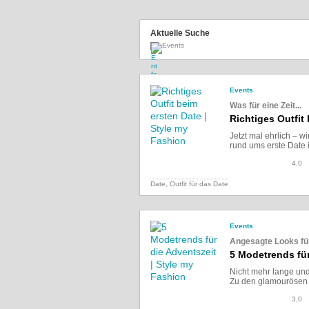
Aktuelle Suche
Events
Events
Was für eine Zeit...
Richtiges Outfit
Jetzt mal ehrlich – w
rund ums erste Date i
4,0
Date, Outfit für das Date
Events
Angesagte Looks für
5 Modetrends für
Nicht mehr lange und 
Zu den glamourösen V
3,0