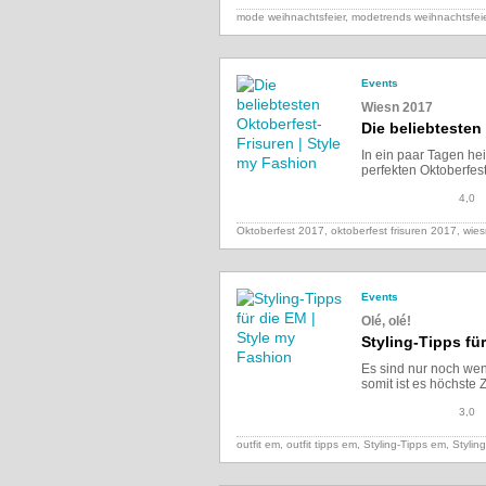
mode weihnachtsfeier, modetrends weihnachtsfei
Events
Wiesn 2017
Die beliebtesten
In ein paar Tagen he
perfekten Oktoberfest
4,0
Oktoberfest 2017, oktoberfest frisuren 2017, wie
Events
Olé, olé!
Styling-Tipps fü
Es sind nur noch wen
somit ist es höchste 
3,0
outfit em, outfit tipps em, Styling-Tipps em,
Styling