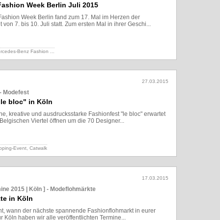
ashion Week Berlin Juli 2015
ashion Week Berlin fand zum 17. Mal im Herzen der
on 7. bis 10. Juli statt. Zum ersten Mal in ihrer Geschi...
Lesen
rcedes-Benz Fashion ...
27.03.2015
 - Modefest
e bloc" in Köln
, kreative und ausdrucksstarke Fashionfest "le bloc" erwartet
Belgischen Viertel öffnen um die 70 Designer...
Lesen
pping-Event, Catwalk
17.03.2015
ine 2015 | Köln ] - Modeflohmärkte
te in Köln
icht, wann der nächste spannende Fashionflohmarkt in eurer
r Köln haben wir alle veröffentlichten Termine...