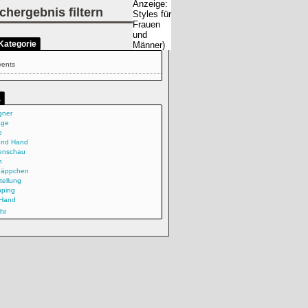
chergebnis filtern
Kategorie
vents
a
gner
age
e
ond Hand
enschau
n
näppchen
tellung
ping
Hand
hr