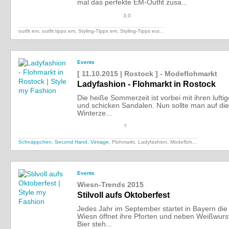
mal das perfekte EM-Outfit zusa...
3,0
outfit em, outfit tipps em, Styling-Tipps em,
Styling-Tipps eur...
Events
[ 11.10.2015 | Rostock ] - Modeflohmarkt
Ladyfashion - Flohmarkt in Rostock
Die heiße Sommerzeit ist vorbei mit ihren lufti
und schicken Sandalen. Nun sollte man auf die
Winterze...
?
Schnäppchen
,
Second Hand
,
Vintage
, Flohmarkt, Ladyfashion,
Modefloh...
Events
Wiesn-Trends 2015
Stilvoll aufs Oktoberfest
Jedes Jahr im September startet in Bayern die 
Wiesn öffnet ihre Pforten und neben Weißwurs
Bier steh...