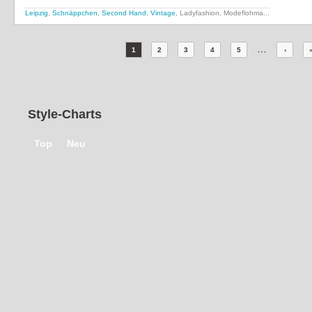
Leipzig
,
Schnäppchen
,
Second Hand
,
Vintage
, Ladyfashion,
Modeflohma...
…
1
2
3
4
5
›
Style-Charts
Top
Neu