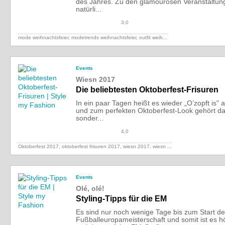
des Jahres. Zu den glamourösen Veranstaltu
natürli...
3,0
mode weihnachtsfeier, modetrends weihnachtsfeier,
outfit weih...
Events
Wiesn 2017
Die beliebtesten Oktoberfest-Frisuren
In ein paar Tagen heißt es wieder „O’zopft is"
und zum perfekten Oktoberfest-Look gehört dan
sonder...
4,0
Oktoberfest 2017, oktoberfest frisuren 2017, wiesn 2017,
wiesn ...
Events
Olé, olé!
Styling-Tipps für die EM
Es sind nur noch wenige Tage bis zum Start de
Fußballeuropameisterschaft und somit ist es hö