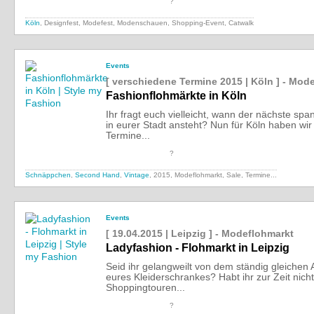
?
Köln
, Designfest, Modefest, Modenschauen, Shopping-Event, Catwalk
Events
[ verschiedene Termine 2015 | Köln ] - Mod
Fashionflohmärkte in Köln
Ihr fragt euch vielleicht, wann der nächste s
in eurer Stadt ansteht? Nun für Köln haben wir 
Termine...
?
Schnäppchen
,
Second Hand
,
Vintage
, 2015, Modeflohmarkt, Sale,
Termine...
Events
[ 19.04.2015 | Leipzig ] - Modeflohmarkt
Ladyfashion - Flohmarkt in Leipzig
Seid ihr gelangweilt von dem ständig gleichen 
eures Kleiderschrankes? Habt ihr zur Zeit nicht 
Shoppingtouren...
?