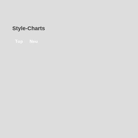
1
2
3
›
»
Style-Charts
Top
Neu