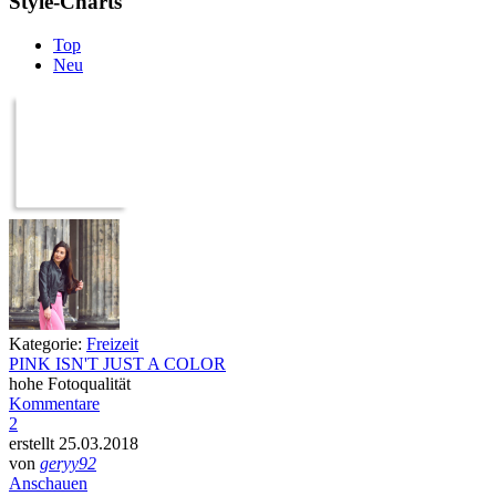
Style-Charts
Top
Neu
Kategorie:
Freizeit
PINK ISN'T JUST A COLOR
hohe Fotoqualität
Kommentare
2
erstellt 25.03.2018
von
geryy92
Anschauen