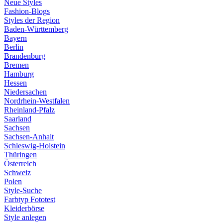
Neue Styles
Fashion-Blogs
Styles der Region
Baden-Württemberg
Bayern
Berlin
Brandenburg
Bremen
Hamburg
Hessen
Niedersachen
Nordrhein-Westfalen
Rheinland-Pfalz
Saarland
Sachsen
Sachsen-Anhalt
Schleswig-Holstein
Thüringen
Österreich
Schweiz
Polen
Style-Suche
Farbtyp Fototest
Kleiderbörse
Style anlegen