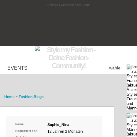
Anzeige | werbefrei nach Login
EVENTS
wähle:
»
Home
Fashion-Blogs
Name
Sophie_Nina
Registriert seit
12 Jahren 2 Monaten