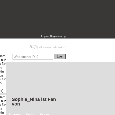
Login / Registrierung
Hilfe,
ich komme nicht weiter!
Sophie_Nina
ist Fan
von
Nutzer
Style
Story