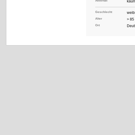
Aktivität
kaum
Geschlecht
weib
Alter
> 85
Ort
Deut