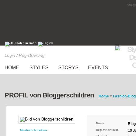
Anzeig
Login / Registrierung
HOME
STYLES
STORYS
EVENTS
PROFIL von Bloggerschildren
»
Home
Fashion-Blog
Name
Blog
Registriert seit
Missbrauch melden
10 J