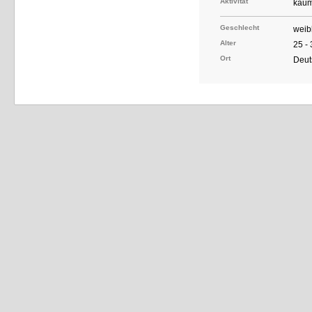
Aktivität
kaum
Geschlecht
weib
Alter
25 -
Ort
Deut