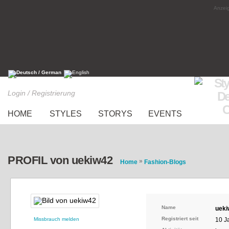
Anzeig
Login / Registrierung
HOME
STYLES
STORYS
EVENTS
PROFIL von uekiw42
»
Home
Fashion-Blogs
Name
ueki
Registriert seit
Missbrauch melden
10 J