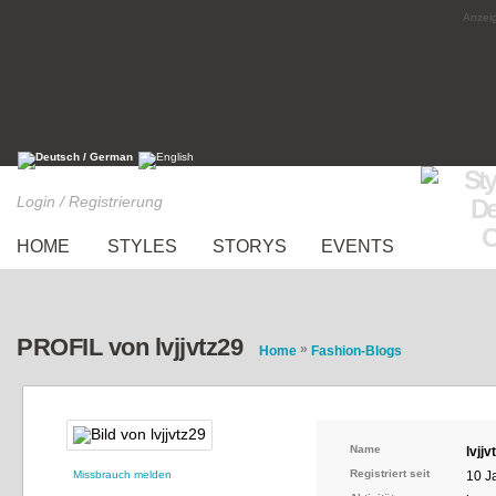
Anzeig
Login / Registrierung
HOME
STYLES
STORYS
EVENTS
PROFIL von lvjjvtz29
»
Home
Fashion-Blogs
Name
lvjjv
Registriert seit
Missbrauch melden
10 J