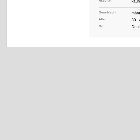
Aktivität
kaum
Geschlecht
männ
Alter
30 -
Ort
Deut