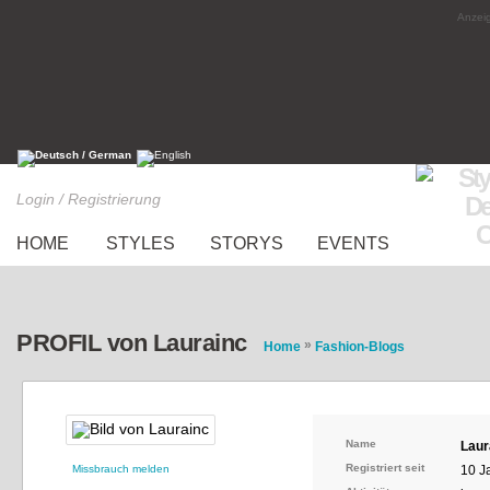
Anzeig
Login / Registrierung
HOME
STYLES
STORYS
EVENTS
PROFIL von Laurainc
»
Home
Fashion-Blogs
Name
Laur
Registriert seit
Missbrauch melden
10 J