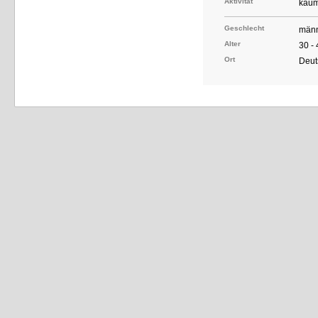
Aktivität
kaum
Geschlecht
männ
Alter
30 -
Ort
Deut