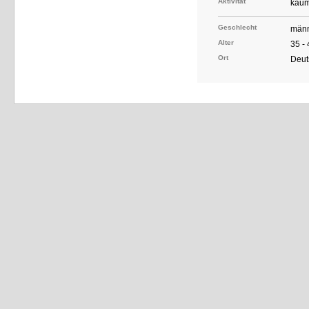
Aktivität
kaum
Geschlecht
männ
Alter
35 -
Ort
Deut