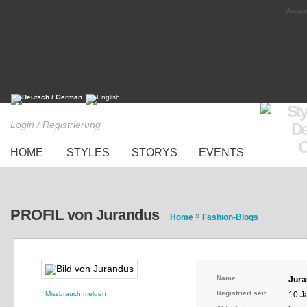
Anzeig
Login / Registrierung
HOME
STYLES
STORYS
EVENTS
PROFIL von Jurandus
»
Home
Fashion-Blogs
Name
Jura
Registriert seit
Missbrauch melden
10 J