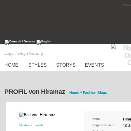
Anzeig
Login / Registrierung
HOME
STYLES
STORYS
EVENTS
PROFIL von Hiramaz
»
Home
Fashion-Blogs
Name
Hir
Registriert seit
Missbrauch melden
10 J