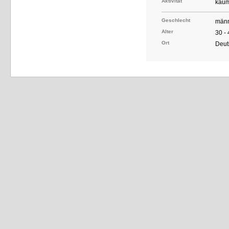
Aktivität
kaum
Geschlecht
männ
Alter
30 -
Ort
Deut