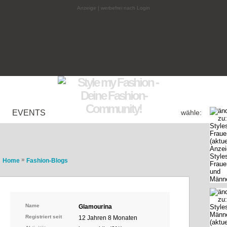
Anzeige | werbefrei nach Login
EVENTS
wähle:
»
Home
Fashion-Blogs
Name
Glamourina
Registriert seit
12 Jahren 8 Monaten