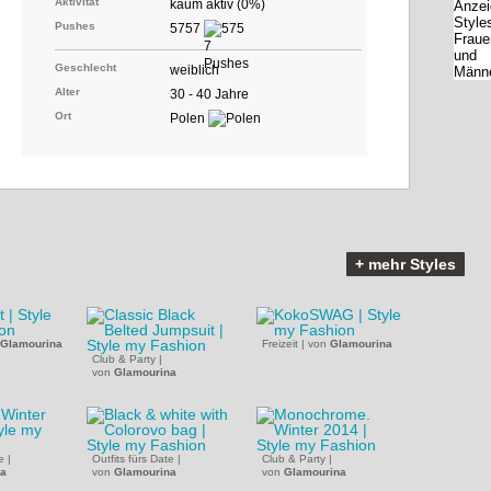
Aktivität
kaum aktiv (0%)
Pushes
5757
Geschlecht
weiblich
Alter
30 - 40 Jahre
Ort
Polen
+ mehr Styles
Glamourina
Freizeit
|
von
Glamourina
Club & Party
|
von
Glamourina
e
|
Outfits fürs Date
|
Club & Party
|
na
von
Glamourina
von
Glamourina