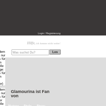
Login / Registrierung
Hilfe,
ich komme nicht weiter!
Glamourina
ist Fan
von
Nutzer
Style
Story