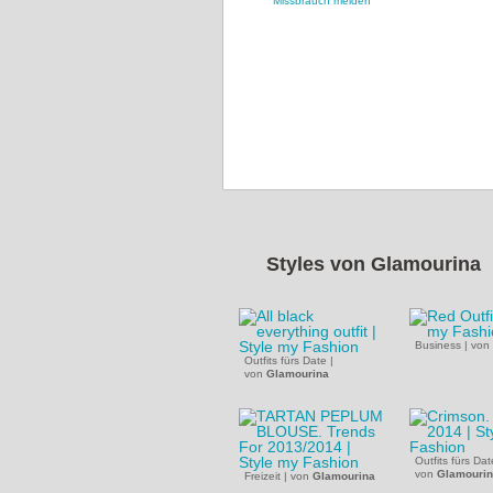
Missbrauch melden
Styles von
Glamourina
Business
|
von
Outfits fürs Date
|
von
Glamourina
Outfits fürs Dat
von
Glamouri
Freizeit
|
von
Glamourina