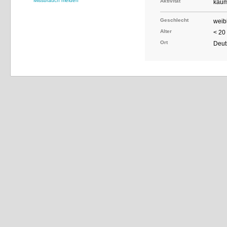
Missbrauch melden
Aktivität
kaum
Geschlecht
weib
Alter
< 20
Ort
Deut