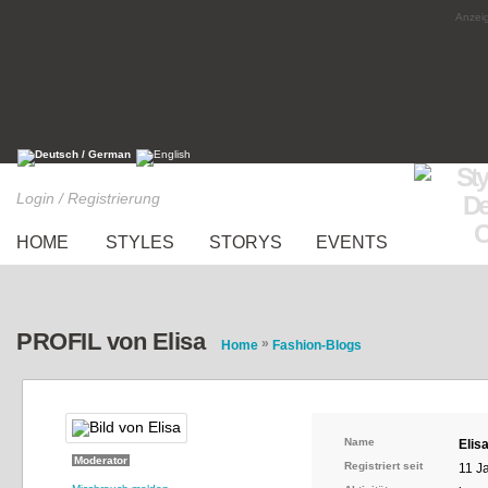
Anzeig
Login / Registrierung
HOME
STYLES
STORYS
EVENTS
PROFIL von Elisa
»
Home
Fashion-Blogs
Name
Elis
Moderator
Registriert seit
11 J