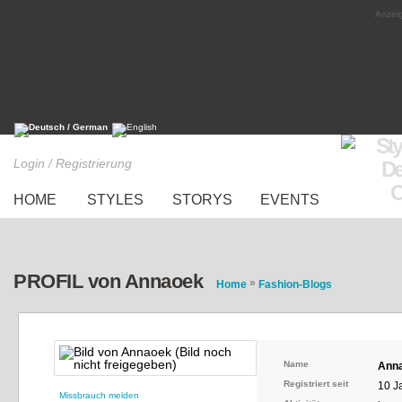
Anzeig
Login / Registrierung
HOME
STYLES
STORYS
EVENTS
PROFIL von Annaoek
»
Home
Fashion-Blogs
Name
Ann
Registriert seit
10 J
Missbrauch melden