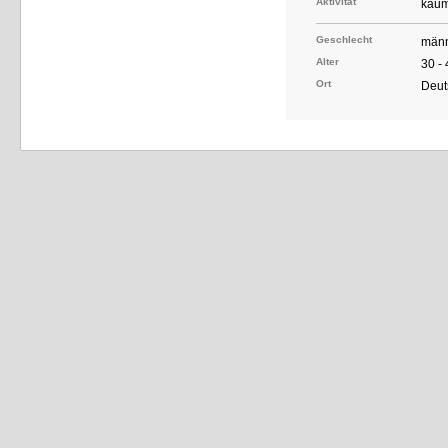
Aktivität
kaum
Geschlecht
männ
Alter
30 -
Ort
Deut