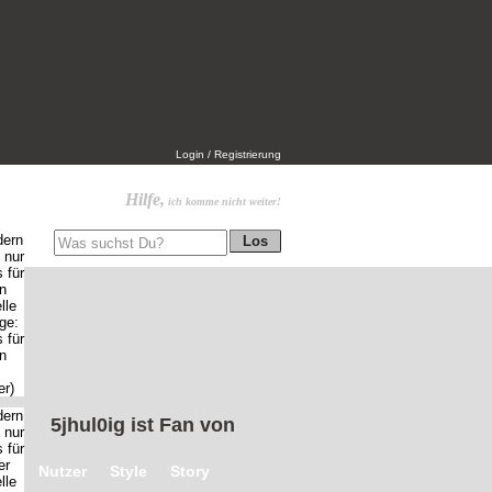
Login / Registrierung
Hilfe,
ich komme nicht weiter!
5jhul0ig
ist Fan von
Nutzer
Style
Story