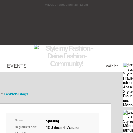
Anzeige | werbefrei nach Login
EVENTS
wähle:
»
Fashion-Blogs
Name
5jhul0ig
Registriert seit
10 Jahren 6 Monaten