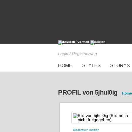
Login / Registrierung
HOME
STYLES
STORYS
PROFIL von 5jhul0ig
Home
Missbrauch melden