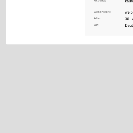
Aktivität
kaum
Geschlecht
weib
Alter
30 -
Ort
Deut