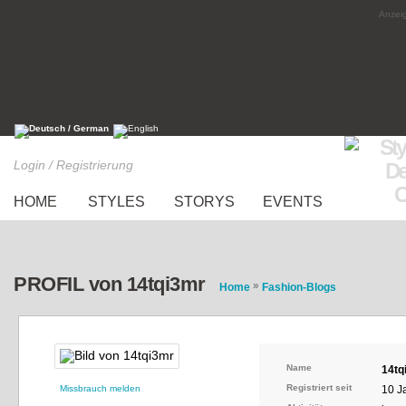
Anzeig
Login / Registrierung
HOME
STYLES
STORYS
EVENTS
PROFIL von 14tqi3mr
»
Home
Fashion-Blogs
Name
14tq
Registriert seit
Missbrauch melden
10 J